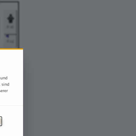
 und
, sind
serer