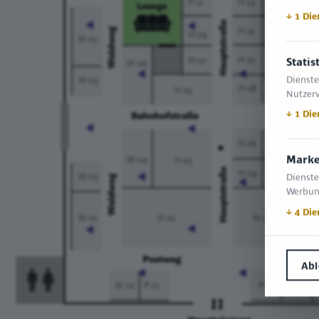
↓
1
Die
Statis
Dienste
Nutzerv
↓
1
Die
Marke
Dienste
Werbun
↓
4
Die
Ab