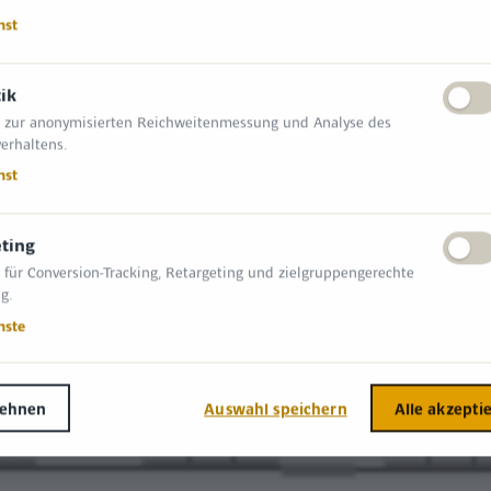
nst
tik
 zur anonymisierten Reichweitenmessung und Analyse des
erhaltens.
nst
ting
 für Conversion-Tracking, Retargeting und zielgruppengerechte
g.
nste
lehnen
Auswahl speichern
Alle akzepti