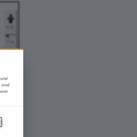
 und
, sind
serer