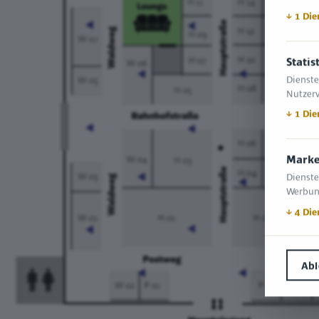
↓
1
Die
Statis
Dienste
Nutzerv
↓
1
Die
Marke
Dienste
Werbun
↓
4
Die
Ab