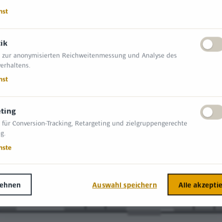
nst
tik
 zur anonymisierten Reichweitenmessung und Analyse des
erhaltens.
nst
ting
 für Conversion-Tracking, Retargeting und zielgruppengerechte
g.
nste
lehnen
Auswahl speichern
Alle akzepti