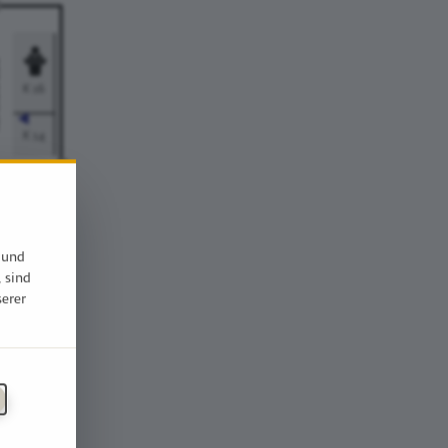
 und
, sind
serer