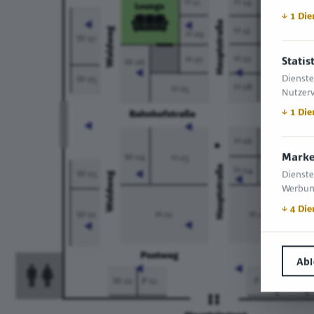
↓
1
Die
Statis
Dienste
Nutzerv
↓
1
Die
Marke
Dienste
Werbun
↓
4
Die
Ab