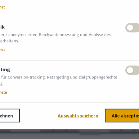
nst
tik
 zur anonymisierten Reichweitenmessung und Analyse des
erhaltens.
nst
ting
 für Conversion-Tracking, Retargeting und zielgruppengerechte
g.
nste
lehnen
Auswahl speichern
Alle akzepti