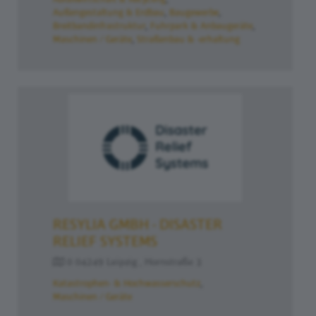
Außengestaltung & Erdbau
Baugewerbe
Breitbandinfrastruktur
Fuhrpark & Anbaugeräte
Maschinen / Geräte
Straßenbau & -erhaltung
RESYLIA GMBH - DISASTER
RELIEF SYSTEMS
0 04249 Leipzig , Hornstraße 3
Katastrophen- & Hochwasserschutz
Maschinen / Geräte