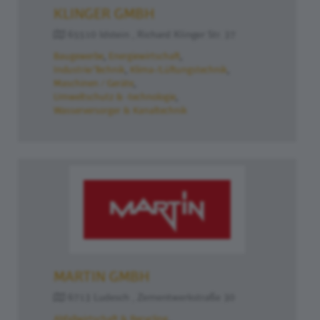
KLINGER GMBH
65510 Idstein , Richard Klinger Str. 37
Baugewerbe
Energiewirtschaft
Industrie/Technik
Klima-/Lüftungstechnik
Maschinen / Geräte
Umweltschutz & -technologie
Wasserversorger & Kanaltechnik
MARTIN GMBH
6713 Ludesch , Zementwerkstraße 30
Abfallwirtschaft & Recycling