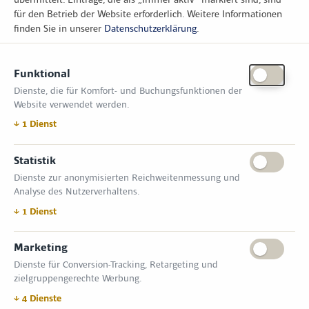
für den Betrieb der Website erforderlich.
Weitere Informationen
finden Sie in unserer
Datenschutzerklärung
.
KONTAKT
Funktional
Zimper Media GmbH
Dienste, die für Komfort- und Buchungsfunktionen der
Reinhardtstr. 31, 10117 Berlin
Website verwendet werden.
Tel.: +49 (0) 30 814 50 12 600
office@kommunal.de
↓
1
Dienst
Statistik
ÖFFNUNGSZEITEN MESSE
Dienste zur anonymisierten Reichweitenmessung und
18. November 2026 09:00 – 17:00 Uhr
Analyse des Nutzerverhaltens.
19. November 2026 09:00 – 17:00 Uhr
VERANSTALTUNGSORT
↓
1
Dienst
Messe Erfurt GmbH
Gothaer Straße 34 | D-99094 Erfurt
Marketing
Dienste für Conversion-Tracking, Retargeting und
INFORMATIONEN
zielgruppengerechte Werbung.
Allgemeine Geschäftsbedingungen (AGB)
Impressum
↓
4
Dienste