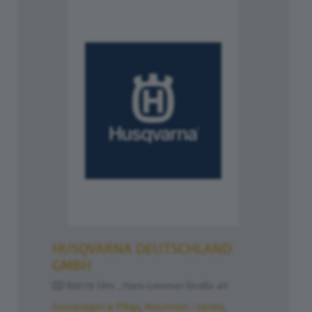
HUSQVARNA DEUTSCHLAND
GMBH
89079 Ulm , Hans-Lorenser-Straße 40
Grünanlagen & Pflege
Maschinen / Geräte