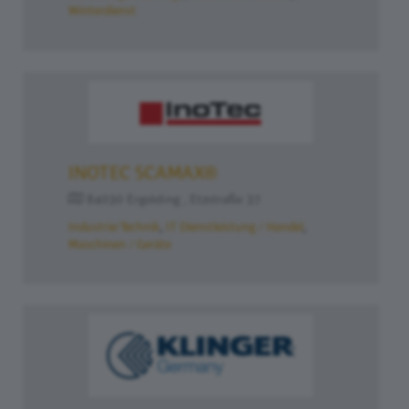
Winterdienst
INOTEC SCAMAX®
84030 Ergolding , Etzstraße 37
Industrie/Technik
IT Dienstleistung / Handel
Maschinen / Geräte