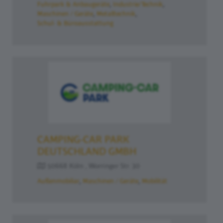
Fuhrpark & Anbaugeräte
Industrie/Technik
Maschinen / Geräte
Metalltechnik
Schul- & Büroausstattung
CAMPING-CAR PARK
DEUTSCHLAND GMBH
50668 Köln , Worringer Str. 30
Außenmobiliar
Maschinen / Geräte
Mobilität