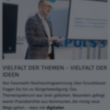
VIELFALT DER THEMEN – VIELFALT DER
IDEEN
Von Feuerwehr-Nachwuchsgewinnung über Grundsteuer-
Fragen bis hin zu Bürgerbeteiligung: Das
Themenspektrum war breit gefächert. Besonders gefragt
waren Praxisberichte aus Kommunen, die mutig neue
Wege gehen – etwa mit
digitalen