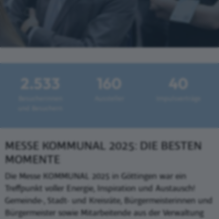
2.533
160
40
Besucherinnen
Aussteller
Impulsverträge
und Besuchern
MESSE KOMMUNAL 2025: DIE BESTEN
MOMENTE
Die Messe KOMMUNAL 2025 in Göttingen war ein
Treffpunkt voller Energie, Inspiration und Austausch!
Gemeinde-, Stadt- und Kreisräte, Bürgermeisterinnen und
Bürgermeister sowie Mitarbeitende aus der Verwaltung