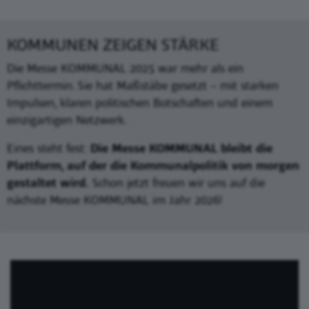
KOMMUNEN ZEIGEN STÄRKE
Die Messe KOMMUNAL 2025 war mehr als ein
Pflichttermin. Sie hat Maßstäbe gesetzt – mit starken
Impulsen, klaren politischen Botschaften und einem
einzigartigen Netzwerk.
Eines steht fest:
Die Messe KOMMUNAL bleibt die
Plattform, auf der die Kommunalpolitik von morgen
gestaltet wird.
Schon jetzt freuen wir uns auf die
nächste Messe KOMMUNAL im Jahr 2026!