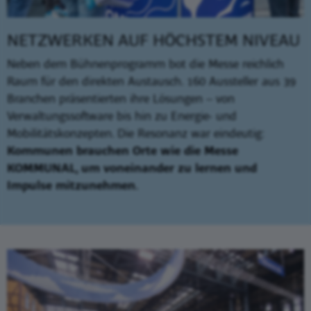
NETZWERKEN AUF HÖCHSTEM NIVEAU
Neben dem Bühnenprogramm bot die Messe reichlich
Raum für den direkten Austausch. 160 Aussteller aus 39
Branchen präsentierten ihre Lösungen – von
Verwaltungssoftware bis hin zu Energie- und
Mobilitätskonzepten. Die Resonanz war eindeutig:
Kommunen brauchen Orte wie die Messe
KOMMUNAL, um voneinander zu lernen und
Impulse mitzunehmen.