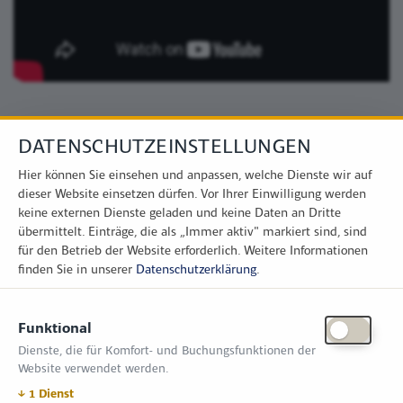
DATENSCHUTZEINSTELLUNGEN
Hier können Sie einsehen und anpassen, welche Dienste wir auf
dieser Website einsetzen dürfen. Vor Ihrer Einwilligung werden
keine externen Dienste geladen und keine Daten an Dritte
übermittelt. Einträge, die als „Immer aktiv" markiert sind, sind
für den Betrieb der Website erforderlich.
Weitere Informationen
finden Sie in unserer
Datenschutzerklärung
.
KONTAKT
Funktional
Zimper Media GmbH
Dienste, die für Komfort- und Buchungsfunktionen der
Reinhardtstr. 31, 10117 Berlin
Website verwendet werden.
Tel.: +49 (0) 30 814 50 12 600
office@kommunal.de
↓
1
Dienst