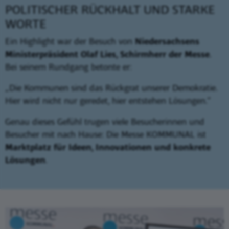
POLITISCHER RÜCKHALT UND STARKE
WORTE
Ein Highlight war der Besuch von
Niedersachsens
Ministerpräsident Olaf Lies, Schirmherr der Messe
.
Bei seinem Rundgang betonte er:
„Die Kommunen sind das Rückgrat unserer Demokratie.
Hier wird nicht nur geredet, hier entstehen Lösungen.“
Genau dieses Gefühl trugen viele Besucherinnen und
Besucher mit nach Hause: Die Messe KOMMUNAL ist
Marktplatz für Ideen, Innovationen und konkrete
Lösungen
.