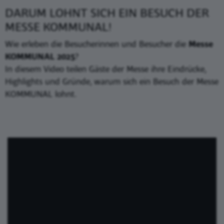
DARUM LOHNT SICH EIN BESUCH DER
MESSE KOMMUNAL!
Wie erleben die Besucherinnen und Besucher die
Messe
KOMMUNAL 2025
?
In diesem Video teilen Gäste der Messe ihre Eindrücke,
Highlights und Gründe, warum sich ein Besuch der Messe
KOMMUNAL lohnt.