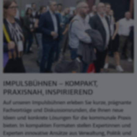
IMPULSBÜHNEN – KOMPAKT,
PRAXISNAH, INSPIRIEREND
Auf unseren Impulsbühnen erleben Sie kurze, prägnante
Fachvorträge und Diskussionsrunden, die Ihnen neue
Ideen und konkrete Lösungen für die kommunale Praxis
bieten. In kompakten Formaten stellen Expertinnen und
Experten innovative Ansätze aus Verwaltung, Politik und