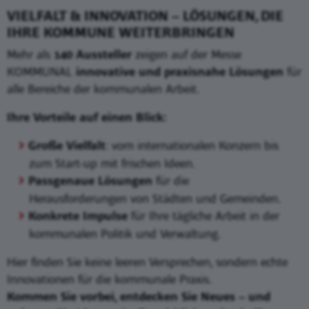
VIELFALT & INNOVATION – LÖSUNGEN, DIE
IHRE KOMMUNE WEITERBRINGEN
Mehr als
140 Aussteller
zeigen auf der Messe
KOMMUNAL
innovative und praxisnahe Lösungen
für
alle Bereiche der kommunalen Arbeit.
Ihre Vorteile auf einen Blick:
Große Vielfalt
: vom internationalen Konzern bis
zum Start-up mit frischen Ideen.
Passgenaue Lösungen
für die
Herausforderungen von Städten und Gemeinden.
Konkrete Impulse
für Ihre tägliche Arbeit in der
kommunalen Politik und Verwaltung.
Hier finden Sie keine leeren Versprechen, sondern echte
Innovationen für die kommunale Praxis.
Kommen Sie vorbei, entdecken Sie Neues – und