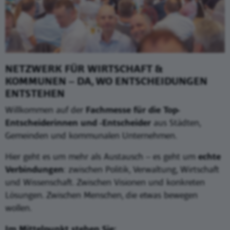
NETZWERK FÜR WIRTSCHAFT &
KOMMUNEN – DA, WO ENTSCHEIDUNGEN
ENTSTEHEN
Willkommen auf der
Fachmesse für die Top-
Entscheiderinnen und -Entscheider
aus Städten,
Gemeinden und kommunalen Unternehmen.
Hier geht es um mehr als Austausch – es geht um
echte
Verbindungen
: zwischen Politik, Verwaltung, Wirtschaft
und Wissenschaft. Zwischen Visionen und konkreten
Lösungen. Zwischen Menschen, die etwas bewegen
wollen.
Im Mittelpunkt stehen Sie: