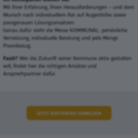
Mit Ihrer Erfahrung, Ihren Herausforderungen – und dem
Wunsch nach individuellem Rat auf Augenhöhe sowie
passgenauen Lösungsansätzen.
Genau dafür steht die Messe KOMMUNAL: persönliche
Vernetzung, individuelle Beratung und jede Menge
Praxisbezug.
Fazit?
Wer die Zukunft seiner Kommune aktiv gestalten
will, findet hier die richtigen Ansätze und
Ansprechpartner dafür.
JETZT KOSTENFREI ANMELDEN