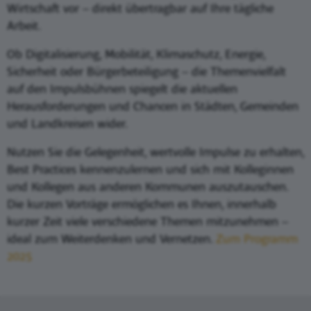
Wirtschaft vor – direkt übertragbar auf Ihre tägliche
Arbeit.
Ob Digitalisierung, Mobilität, Klimaschutz, Energie,
Sicherheit oder Bürgerbeteiligung – die Themenvielfalt
auf den Impulsbühnen spiegelt die aktuellen
Herausforderungen und Chancen in Städten, Gemeinden
und Landkreisen wider.
Nutzen Sie die Gelegenheit, wertvolle Impulse zu erhalten,
Best Practices kennenzulernen und sich mit Kolleginnen
und Kollegen aus anderen Kommunen auszutauschen.
Die kurzen Vorträge ermöglichen es Ihnen, innerhalb
kurzer Zeit viele verschiedene Themen mitzunehmen –
ideal zum Weiterdenken und Vernetzen.
Zum Programm
2025