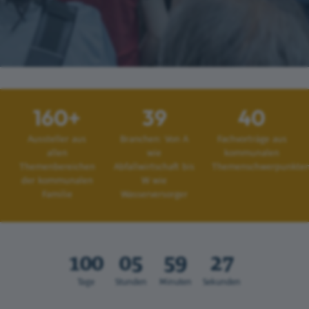
160+
39
40
Aussteller aus
Branchen: Von A
Fachvorträge aus
allen
wie
kommunalen
Themenbereichen
Abfallwirtschaft bis
Themenschwerpunkte
der kommunalen
W wie
Familie
Wasserversorger
100
05
59
25
Tage
Stunden
Minuten
Sekunden