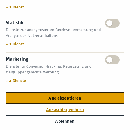
Tel.: +49 (0) 30 814 50 12 600
office@kommunal.de
↓
1
Dienst
Statistik
ÖFFNUNGSZEITEN MESSE
Dienste zur anonymisierten Reichweitenmessung und
18. November 2026 09:00 – 17:00 Uhr
Analyse des Nutzerverhaltens.
19. November 2026 09:00 – 17:00 Uhr
VERANSTALTUNGSORT
↓
1
Dienst
Messe Erfurt GmbH
Gothaer Straße 34 | D-99094 Erfurt
Marketing
Dienste für Conversion-Tracking, Retargeting und
INFORMATIONEN
zielgruppengerechte Werbung.
Allgemeine Geschäftsbedingungen (AGB)
Impressum
↓
4
Dienste
Datenschutzerklärung
Kontakt
Alle akzeptieren
Copyright © 2026,
Zimper Media GmbH
.
Auswahl speichern
Login
Ablehnen