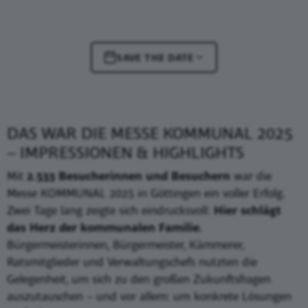
SAVE THE DATE
DAS WAR DIE MESSE KOMMUNAL 2025
– IMPRESSIONEN & HIGHLIGHTS
Mit
2.533 Besucherinnen und Besuchern
war die
Messe KOMMUNAL 2025 in Göttingen ein voller Erfolg.
Zwei Tage lang zeigte sich eindrucksvoll:
Hier schlägt
das Herz der kommunalen Familie.
Bürgermeisterinnen, Bürgermeister, Kämmerer,
Ratsmitglieder und Verwaltungschefs nutzten die
Gelegenheit, um sich zu den großen Zukunftsfragen
auszutauschen – und vor allem: um konkrete Lösungen