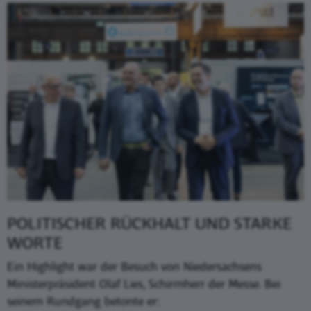
POLITISCHER RÜCKHALT UND STARKE
WORTE
Ein Highlight war der Besuch von Niedersachsens
Ministerpräsident Olaf Lies, Schirmherr der Messe. Bei
seinem Rundgang betonte er: