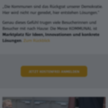
„Die Kommunen sind das Rückgrat unserer Demokratie.
Hier wird nicht nur geredet, hier entstehen Lösungen.“
Genau dieses Gefühl trugen viele Besucherinnen und
Besucher mit nach Hause: Die Messe KOMMUNAL ist
Marktplatz für Ideen, Innovationen und konkrete
Lösungen
.
Zum Rückblick
JETZT KOSTENFREI ANMELDEN