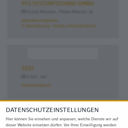
PCS SYSTEMTECHNIK GMBH
81539 München , Pfälzer-Wald-Str. 36
Gebäudemanagement
IT Dienstleistung / Handel
Sicherheitsdienste
TEST
0 test , test
Sicherheitsdienste
DATENSCHUTZEINSTELLUNGEN
Hier können Sie einsehen und anpassen, welche Dienste wir auf
dieser Website einsetzen dürfen. Vor Ihrer Einwilligung werden