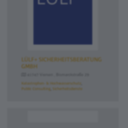
LÜLF+ SICHERHEITSBERATUNG
GMBH
41747 Viersen , Bismarckstraße 29
Katastrophen- & Hochwasserschutz
Public Consulting
Sicherheitsdienste