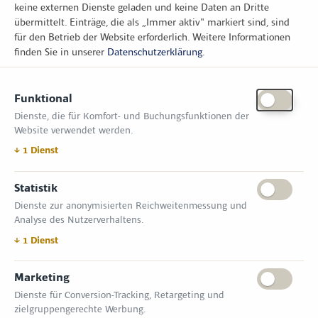
keine externen Dienste geladen und keine Daten an Dritte
übermittelt. Einträge, die als „Immer aktiv" markiert sind, sind
für den Betrieb der Website erforderlich.
Weitere Informationen
finden Sie in unserer
Datenschutzerklärung
.
KONTAKT
Funktional
Zimper Media GmbH
Dienste, die für Komfort- und Buchungsfunktionen der
Reinhardtstr. 31, 10117 Berlin
Website verwendet werden.
Tel.: +49 (0) 30 814 50 12 600
office@kommunal.de
↓
1
Dienst
Statistik
ÖFFNUNGSZEITEN MESSE
Dienste zur anonymisierten Reichweitenmessung und
18. November 2026 09:00 – 17:00 Uhr
Analyse des Nutzerverhaltens.
19. November 2026 09:00 – 17:00 Uhr
VERANSTALTUNGSORT
↓
1
Dienst
Messe Erfurt GmbH
Gothaer Straße 34 | D-99094 Erfurt
Marketing
Dienste für Conversion-Tracking, Retargeting und
INFORMATIONEN
zielgruppengerechte Werbung.