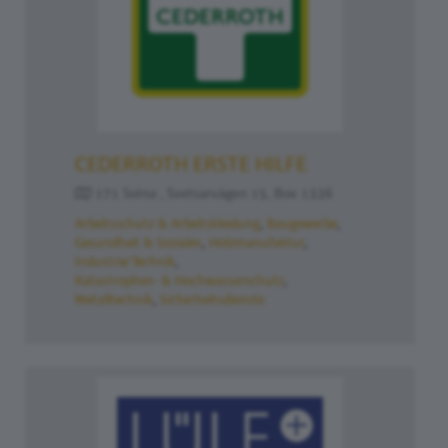
CEDERROTH ERSTE HILFE
171 Solna , Svetsarvägen 15, Box 1336
Arbeitsschutz & Arbeitskleidung
Baugewerbe
Gesundheit & Soziales
Holzmanufaktur
Industrie/Technik
Katastrophen- & Hochwasserschutz
Metalltechnik
Sicherheitsdienste