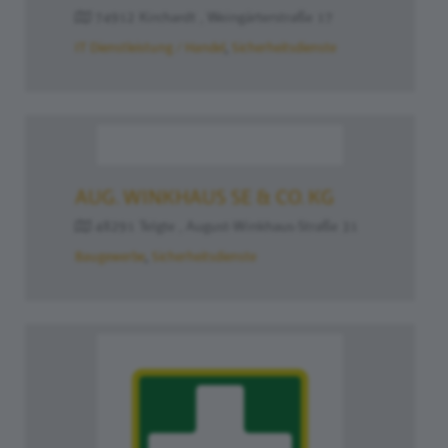
74912 Kirchardt , Weingärterstraße 17
IT Dienstleistung / Handel
Sicherheitsdienste
AUG. WINKHAUS SE & CO. KG
48291 Telgte , August-Winkhaus-Straße 31
Baugewerbe
Sicherheitsdienste