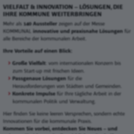
VIELFALT & INNOVATION – LÖSUNGEN, DIE
IHRE KOMMUNE WEITERBRINGEN
Mehr als
140 Aussteller
zeigen auf der Messe
KOMMUNAL
innovative und praxisnahe Lösungen
für
alle Bereiche der kommunalen Arbeit.
Ihre Vorteile auf einen Blick:
Große Vielfalt
: vom internationalen Konzern bis
zum Start-up mit frischen Ideen.
Passgenaue Lösungen
für die
Herausforderungen von Städten und Gemeinden.
Konkrete Impulse
für Ihre tägliche Arbeit in der
kommunalen Politik und Verwaltung.
Hier finden Sie keine leeren Versprechen, sondern echte
Innovationen für die kommunale Praxis.
Kommen Sie vorbei, entdecken Sie Neues – und