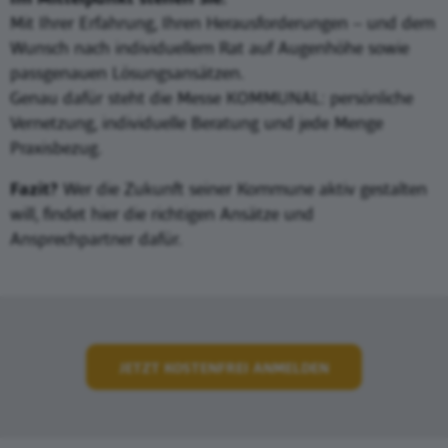
Mit Ihrer Erfahrung, Ihren Herausforderungen – und dem
Wunsch nach individuellem Rat auf Augenhöhe sowie
passgenauen Lösungsansätzen.
Genau dafür steht die Messe KOMMUNAL: persönliche
Vernetzung, individuelle Beratung und jede Menge
Praxisbezug.
Fazit?
Wer die Zukunft seiner Kommune aktiv gestalten
will, findet hier die richtigen Ansätze und
Ansprechpartner dafür.
JETZT KOSTENFREI ANMELDEN