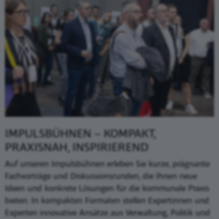
IMPULSBÜHNEN – KOMPAKT,
PRAXISNAH, INSPIRIEREND
Auf unseren Impulsbühnen erleben Sie kurze, prägnante
Fachvorträge und Diskussionsrunden, die Ihnen neue
Ideen und konkrete Lösungen für die kommunale Praxis
bieten. In kompakten Formaten stellen Expertinnen und
Experten innovative Ansätze aus Verwaltung, Politik und