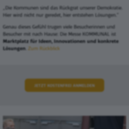
„Die Kommunen sind das Rückgrat unserer Demokratie.
Hier wird nicht nur geredet, hier entstehen Lösungen.“
Genau dieses Gefühl trugen viele Besucherinnen und
Besucher mit nach Hause: Die Messe KOMMUNAL ist
Marktplatz für Ideen, Innovationen und konkrete
Lösungen
.
Zum Rückblick
JETZT KOSTENFREI ANMELDEN