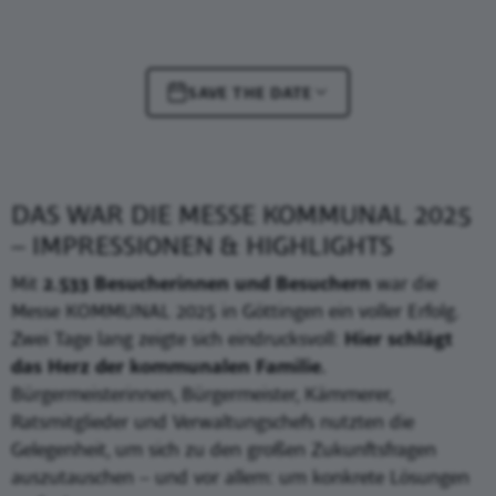
SAVE THE DATE
DAS WAR DIE MESSE KOMMUNAL 2025
– IMPRESSIONEN & HIGHLIGHTS
Mit
2.533 Besucherinnen und Besuchern
war die
Messe KOMMUNAL 2025 in Göttingen ein voller Erfolg.
Zwei Tage lang zeigte sich eindrucksvoll:
Hier schlägt
das Herz der kommunalen Familie.
Bürgermeisterinnen, Bürgermeister, Kämmerer,
Ratsmitglieder und Verwaltungschefs nutzten die
Gelegenheit, um sich zu den großen Zukunftsfragen
auszutauschen – und vor allem: um konkrete Lösungen