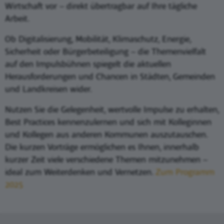
Wirtschaft vor – direkt übertragbar auf Ihre tägliche
Arbeit.
Ob Digitalisierung, Mobilität, Klimaschutz, Energie,
Sicherheit oder Bürgerbeteiligung – die Themenvielfalt
auf den Impulsbühnen spiegelt die aktuellen
Herausforderungen und Chancen in Städten, Gemeinden
und Landkreisen wider.
Nutzen Sie die Gelegenheit, wertvolle Impulse zu erhalten,
Best Practices kennenzulernen und sich mit Kolleginnen
und Kollegen aus anderen Kommunen auszutauschen.
Die kurzen Vorträge ermöglichen es Ihnen, innerhalb
kurzer Zeit viele verschiedene Themen mitzunehmen –
ideal zum Weiterdenken und Vernetzen.
Zum Programm
2025