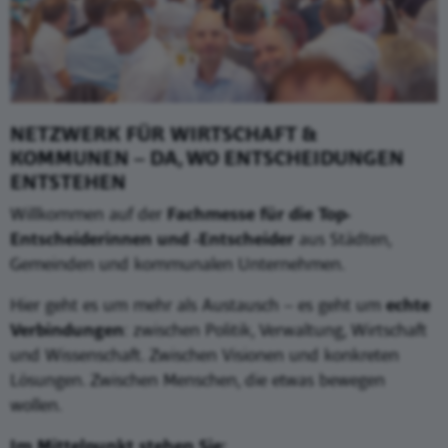
NETZWERK FÜR WIRTSCHAFT &
KOMMUNEN – DA, WO ENTSCHEIDUNGEN
ENTSTEHEN
Willkommen auf der
Fachmesse für die Top-
Entscheiderinnen und -Entscheider
aus Städten,
Gemeinden und kommunalen Unternehmen.
Hier geht es um mehr als Austausch – es geht um
echte
Verbindungen
: zwischen Politik, Verwaltung, Wirtschaft
und Wissenschaft. Zwischen Visionen und konkreten
Lösungen. Zwischen Menschen, die etwas bewegen
wollen.
Im Mittelpunkt stehen Sie: