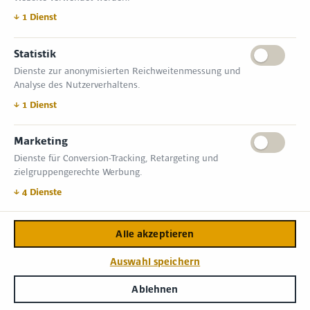
Tel.: +49 (0) 30 814 50 12 600
office@kommunal.de
↓
1
Dienst
Statistik
ÖFFNUNGSZEITEN MESSE
Dienste zur anonymisierten Reichweitenmessung und
18. November 2026 09:00 – 17:00 Uhr
Analyse des Nutzerverhaltens.
19. November 2026 09:00 – 17:00 Uhr
VERANSTALTUNGSORT
↓
1
Dienst
Messe Erfurt GmbH
Gothaer Straße 34 | D-99094 Erfurt
Marketing
Dienste für Conversion-Tracking, Retargeting und
INFORMATIONEN
zielgruppengerechte Werbung.
Allgemeine Geschäftsbedingungen (AGB)
Impressum
↓
4
Dienste
Datenschutzerklärung
Kontakt
Alle akzeptieren
Copyright © 2026,
Zimper Media GmbH
.
Auswahl speichern
Login
Ablehnen