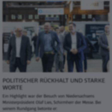
POLITISCHER RÜCKHALT UND STARKE
WORTE
Ein Highlight war der Besuch von Niedersachsens
Ministerpräsident Olaf Lies, Schirmherr der Messe. Bei
seinem Rundgang betonte er: