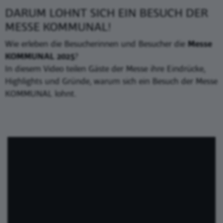
DARUM LOHNT SICH EIN BESUCH DER
MESSE KOMMUNAL!
Wie erleben die Besucherinnen und Besucher die
Messe
KOMMUNAL 2025
?
In diesem Video teilen Gäste der Messe ihre Eindrücke,
Highlights und Gründe, warum sich ein Besuch der Messe
KOMMUNAL lohnt.