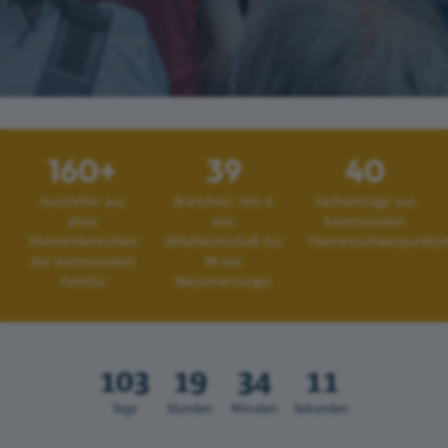
160+
39
40
Aussteller aus
Branchen: Von A
Fachvorträge aus
allen
wie
kommunalen
Themenbereichen
Abfallwirtschaft bis
Themenschwerpunkte
der kommunalen
W wie
Familie
Wasserversorger
103
19
34
09
Tage
Stunden
Minuten
Sekunden