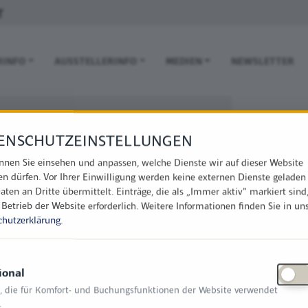
T
 NAVIGATION
RINFO
AUSSTELLERINFO
MEDIEN
NEWSLETTER
Hier finden 
ÜGGEMANN HOLZBAU
BRÜGGEMA
ENSCHUTZEINSTELLUNGEN
BH
auf der Me
nnen Sie einsehen und anpassen, welche Dienste wir auf dieser Website
lenstraße 1
en dürfen. Vor Ihrer Einwilligung werden keine externen Dienste geladen
Messeha
8485 Neuenkirchen
aten an Dritte übermittelt. Einträge, die als „Immer aktiv" markiert sind
C10
 Betrieb der Website erforderlich.
Weitere Informationen finden Sie in un
chutzerklärung
.
ional
, die für Komfort- und Buchungsfunktionen der Website verwendet
den Branchen tätig:
.