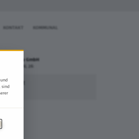
KONTAKT
KOMMUNAL
Sie
NN Holzbau GmbH
sse KOMMUNAL 26:
 und
lle Erfurt
, sind
serer