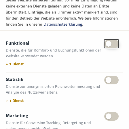
keine externen Dienste geladen und keine Daten an Dritte
übermittelt. Einträge, die als „Immer aktiv" markiert sind, sind
für den Betrieb der Website erforderlich.
Weitere Informationen
finden Sie in unserer
Datenschutzerklärung
.
KONTAKT
Funktional
Zimper Media GmbH
Dienste, die für Komfort- und Buchungsfunktionen der
Reinhardtstr. 31, 10117 Berlin
Website verwendet werden.
Tel.: +49 (0) 30 814 50 12 600
office@kommunal.de
↓
1
Dienst
ÖFFNUNGSZEITEN MESSE
Statistik
Dienste zur anonymisierten Reichweitenmessung und
18. November 2026 09:00 – 17:00 Uhr
Analyse des Nutzerverhaltens.
19. November 2026 09:00 – 17:00 Uhr
VERANSTALTUNGSORT
↓
1
Dienst
Messe Erfurt GmbH
Gothaer Straße 34 | D-99094 Erfurt
Marketing
Dienste für Conversion-Tracking, Retargeting und
INFORMATIONEN
zielgruppengerechte Werbung.