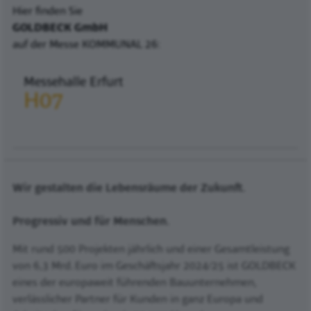
Hier finden Sie
GOLDBECK GmbH
auf der Messe KOMMUNAL 26:
Messehalle Erfurt
H07
Wir gestalten die Lebensräume der Zukunft.
Progressiv und für Menschen.
Mit rund 500 Projekten jährlich und einer Gesamtleistung
von 6,3 Mrd. Euro im Geschäftsjahr 2024/25 ist GOLDBECK
eines der europaweit führenden Bauunternehmen,
verlässlicher Partner für Kunden in ganz Europa und