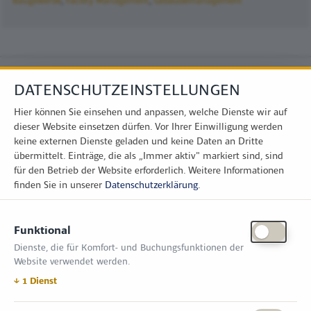
DATENSCHUTZEINSTELLUNGEN
Hier können Sie einsehen und anpassen, welche Dienste wir auf
dieser Website einsetzen dürfen. Vor Ihrer Einwilligung werden
keine externen Dienste geladen und keine Daten an Dritte
übermittelt. Einträge, die als „Immer aktiv" markiert sind, sind
für den Betrieb der Website erforderlich.
Weitere Informationen
finden Sie in unserer
Datenschutzerklärung
.
KONTAKT
Funktional
Zimper Media GmbH
Dienste, die für Komfort- und Buchungsfunktionen der
Reinhardtstr. 31, 10117 Berlin
Website verwendet werden.
Tel.: +49 (0) 30 814 50 12 600
office@kommunal.de
↓
1
Dienst