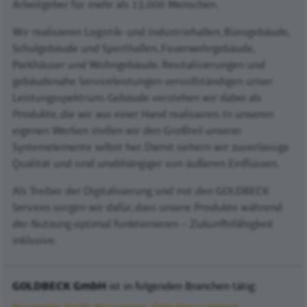
Arbeitgeber für mehr als 13.000 Menschen.
Wir realisieren Logistik- und Industriehallen, Bürogebäude,
Schulgebäude und Sporthallen, Feuerwehrgebäude,
Parkhäuser und Wohngebäude. Revitalisierungen und
gebäudenahe Serviceleistungen vervollständigen unser
Leistungsspektrum. Gebäude verstehen wir dabei als
Produkte, die wir aus einer Hand realisieren. In unseren
eigenen Werken stellen wir den Großteil unserer
Systemelemente selbst her. Damit sichern wir zuverlässige
Qualität und sind unabhängiger von äußeren Einflüssen.
Als Treiber der Digitalisierung und mit den GOLDBECK
Services sorgen wir dafür, dass unsere Produkte während
der Nutzung optimal funktionieren – Zukunftsfähigkeit
inklusive.
GOLDBECK GmbH
ist in folgenden Branchen tätig:
Baugewerbe
Facility Management
Gebäudemanagement