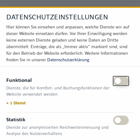
DATENSCHUTZEINSTELLUNGEN
Hier können Sie einsehen und anpassen, welche Dienste wir auf
dieser Website einsetzen dürfen. Vor Ihrer Einwilligung werden
keine externen Dienste geladen und keine Daten an Dritte
übermittelt. Einträge, die als „Immer aktiv" markiert sind, sind
für den Betrieb der Website erforderlich.
Weitere Informationen
finden Sie in unserer
Datenschutzerklärung
.
KONTAKT
Funktional
Zimper Media GmbH
Dienste, die für Komfort- und Buchungsfunktionen der
Reinhardtstr. 31, 10117 Berlin
Website verwendet werden.
Tel.: +49 (0) 30 814 50 12 600
office@kommunal.de
↓
1
Dienst
ÖFFNUNGSZEITEN MESSE
Statistik
Dienste zur anonymisierten Reichweitenmessung und
18. November 2026 09:00 – 17:00 Uhr
Analyse des Nutzerverhaltens.
19. November 2026 09:00 – 17:00 Uhr