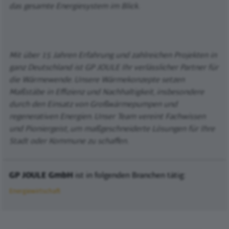
das gesamte Energiesystem im Blick.
Mit über 15 Jahren Erfahrung und zahlreichen Projekten in
ganz Deutschland ist GP JOULE Ihr verlässlicher Partner für
die Wärmewende. Unsere Wärmekonzepte setzen
Maßstäbe in Effizienz und Nachhaltigkeit, insbesondere
durch den Einsatz von Großwärmepumpen und
regenerativen Energien. Unser Team vereint Fachwissen
und Pioniergeist, um maßgeschneiderte Lösungen für Ihre
Stadt oder Kommune zu schaffen.
GP JOULE GmbH
ist in folgenden Branchen tätig:
Energiewirtschaft