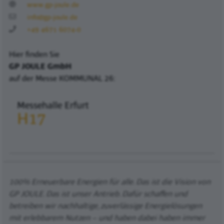
www.gp-joule.de
info@gp-joule.de
+49 4671 6074-0
Hier finden Sie
GP JOULE GmbH
auf der Messe KOMMUNAL 26:
Messehalle Erfurt
H17
100% Erneuerbare Energien für alle. Das ist die Vision von
GP JOULE. Das ist unser Antrieb. Dafür schaffen und
betreiben wir nachhaltige, zuverlässige Energielösungen
mit erlebbarem Nutzen – und haben dabei haben immer