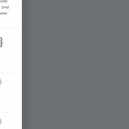
 und
, sind
serer