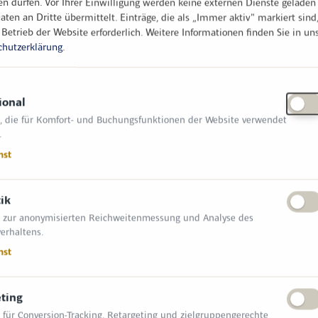
en dürfen. Vor Ihrer Einwilligung werden keine externen Dienste geladen
hen Marktteilnehmenden durch die
aten an Dritte übermittelt. Einträge, die als „Immer aktiv" markiert sind
rung und einer hochmodernen, modularen
 Betrieb der Website erforderlich.
Weitere Informationen finden Sie in un
chutzerklärung
.
Lösung kitaplus ist mehr als eine reine
10.000 Einrichtungen in ganz Deutschland
 Wartungsarbeiten.
ional
, die für Komfort- und Buchungsfunktionen der Website verwendet
 Gerade im sensiblen Bereich der Kinderdaten
.
üllt höchste Datenschutzstandards (DSGVO,
nst
schen Rechenzentren betrieben. Zudem ist ein
r Bestandteil unseres Serviceversprechens –
tik
 zur anonymisierten Reichweitenmessung und Analyse des
erhaltens.
nst
ting
 für Conversion-Tracking, Retargeting und zielgruppengerechte