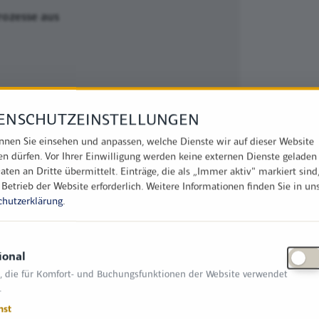
rozesse aus
ENSCHUTZEINSTELLUNGEN
nnen Sie einsehen und anpassen, welche Dienste wir auf dieser Website
en dürfen. Vor Ihrer Einwilligung werden keine externen Dienste geladen
aten an Dritte übermittelt. Einträge, die als „Immer aktiv" markiert sind
lage – alles zentral an einem Ort.
 Betrieb der Website erforderlich.
Weitere Informationen finden Sie in un
chutzerklärung
.
te / Browser) mit Echtzeit-Zugriff,
achbereiche effizient miteinander
entgegen, da alle entspannter und
34 standardisierter Web-Module bieten wir
ional
eine höchst flexible Software. Dies
, die für Komfort- und Buchungsfunktionen der Website verwendet
.
Service ohne (KI-)Warteschlangen. Alles
remise
auf eigenen Servern oder in
nst