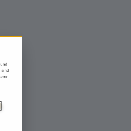
 und
, sind
serer