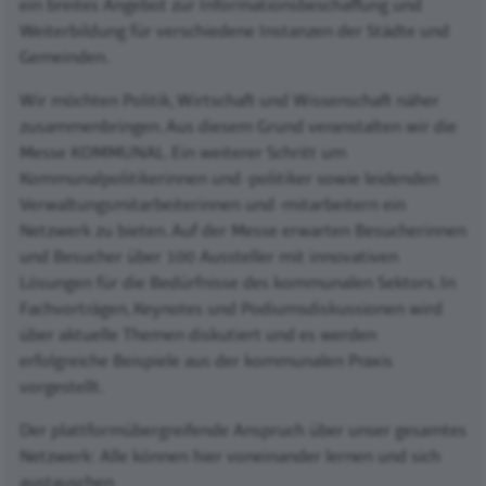
ein breites Angebot zur Informationsbeschaffung und
Weiterbildung für verschiedene Instanzen der Städte und
Gemeinden.
Wir möchten Politik, Wirtschaft und Wissenschaft näher
zusammenbringen. Aus diesem Grund veranstalten wir die
Messe KOMMUNAL. Ein weiterer Schritt um
Kommunalpolitikerinnen und -politiker sowie leidenden
Verwaltungsmitarbeiterinnen und -mitarbeitern ein
Netzwerk zu bieten. Auf der Messe erwarten Besucherinnen
und Besucher über 100 Aussteller mit innovativen
Lösungen für die Bedürfnisse des kommunalen Sektors. In
Fachvorträgen, Keynotes und Podiumsdiskussionen wird
über aktuelle Themen diskutiert und es werden
erfolgreiche Beispiele aus der kommunalen Praxis
vorgestellt.
Der plattformübergreifende Anspruch über unser gesamtes
Netzwerk: Alle können hier voneinander lernen und sich
austauschen