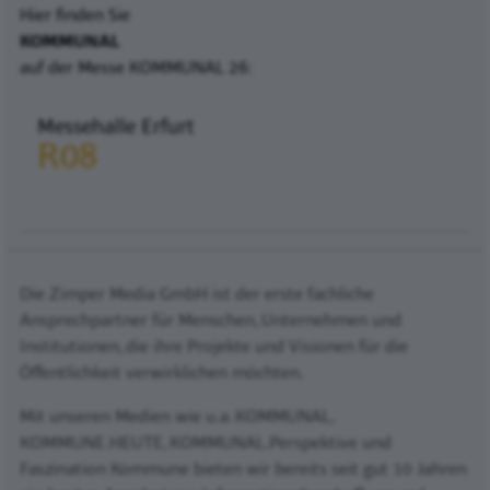
Hier finden Sie
KOMMUNAL
auf der Messe KOMMUNAL 26:
Messehalle Erfurt
R08
Die Zimper Media GmbH ist der erste fachliche
Ansprechpartner für Menschen, Unternehmen und
Institutionen, die ihre Projekte und Visionen für die
Öffentlichkeit verwirklichen möchten.
Mit unseren Medien wie u.a. KOMMUNAL,
KOMMUNE.HEUTE, KOMMUNAL.Perspektive und
Faszination Kommune bieten wir bereits seit gut 10 Jahren