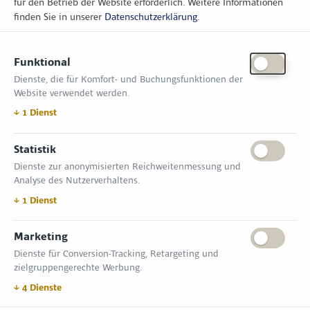
für den Betrieb der Website erforderlich.
Weitere Informationen
finden Sie in unserer
Datenschutzerklärung
.
KONTAKT
Funktional
Zimper Media GmbH
Dienste, die für Komfort- und Buchungsfunktionen der
Reinhardtstr. 31, 10117 Berlin
Website verwendet werden.
Tel.: +49 (0) 30 814 50 12 600
office@kommunal.de
↓
1
Dienst
Statistik
ÖFFNUNGSZEITEN MESSE
Dienste zur anonymisierten Reichweitenmessung und
18. November 2026 09:00 – 17:00 Uhr
Analyse des Nutzerverhaltens.
19. November 2026 09:00 – 17:00 Uhr
VERANSTALTUNGSORT
↓
1
Dienst
Messe Erfurt GmbH
Gothaer Straße 34 | D-99094 Erfurt
Marketing
Dienste für Conversion-Tracking, Retargeting und
INFORMATIONEN
zielgruppengerechte Werbung.
Allgemeine Geschäftsbedingungen (AGB)
Impressum
↓
4
Dienste
Datenschutzerklärung
Kontakt