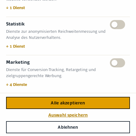
Tel.: +49 (0) 30 814 50 12 600
office@kommunal.de
↓
1
Dienst
Statistik
ÖFFNUNGSZEITEN MESSE
Dienste zur anonymisierten Reichweitenmessung und
18. November 2026 09:00 – 17:00 Uhr
Analyse des Nutzerverhaltens.
19. November 2026 09:00 – 17:00 Uhr
VERANSTALTUNGSORT
↓
1
Dienst
Messe Erfurt GmbH
Gothaer Straße 34 | D-99094 Erfurt
Marketing
Dienste für Conversion-Tracking, Retargeting und
INFORMATIONEN
zielgruppengerechte Werbung.
Allgemeine Geschäftsbedingungen (AGB)
Impressum
↓
4
Dienste
Datenschutzerklärung
Kontakt
Alle akzeptieren
Copyright © 2026,
Zimper Media GmbH
.
Auswahl speichern
Login
Ablehnen