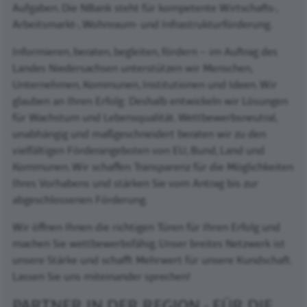
Aufgaben. Die NBank steht für kompetente Wirtschafts-,
Arbeitsmarkt-, Wohnraum- und Infrastrukturförderung.
Informieren, beraten, begleiten, fördern – im Auftrag des
Landes Niedersachsen unterstützen wir Menschen,
Unternehmen, Kommunen, Institutionen und Ideen. Wir
glauben an Ihren Erfolg: Deshalb entwickeln wir Lösungen
für Wachstum und Lebensqualität. Wettbewerbsneutral,
unabhängig und maßgeschneidert beraten wir zu den
vielfältigen Förderangeboten von EU, Bund, Land und
Kommunen. Wir schaffen Transparenz für die Möglichkeiten
Ihres Vorhabens und stärken Sie vom Antrag bis zur
abgeschlossenen Förderung.
Wir öffnen Ihnen die richtigen Türen für Ihren Erfolg und
machen Sie wettbewerbsfähig. Unser breites Netzwerk ist
unsere Stärke und schafft Mehrwert für unsere Kundschaft.
Lassen Sie uns miteinander sprechen!
PARTNER IN DER REGION - FÜR DIE