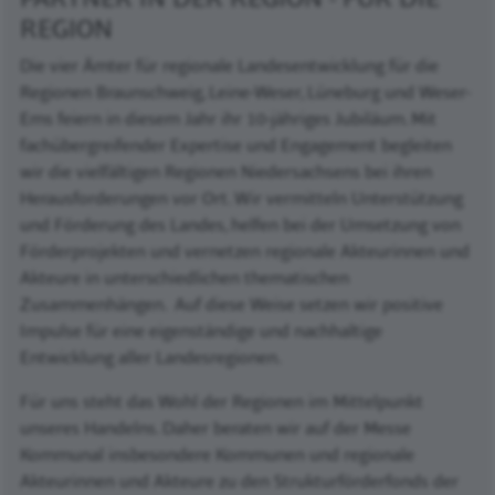
REGION
Die vier Ämter für regionale Landesentwicklung für die
Regionen Braunschweig, Leine-Weser, Lüneburg und Weser-
Ems feiern in diesem Jahr ihr 10-jähriges Jubiläum. Mit
fachübergreifender Expertise und Engagement begleiten
wir die vielfältigen Regionen Niedersachsens bei ihren
Herausforderungen vor Ort. Wir vermitteln Unterstützung
und Förderung des Landes, helfen bei der Umsetzung von
Förderprojekten und vernetzen regionale Akteurinnen und
Akteure in unterschiedlichen thematischen
Zusammenhängen. Auf diese Weise setzen wir positive
Impulse für eine eigenständige und nachhaltige
Entwicklung aller Landesregionen.
Für uns steht das Wohl der Regionen im Mittelpunkt
unseres Handelns. Daher beraten wir auf der Messe
Kommunal insbesondere Kommunen und regionale
Akteurinnen und Akteure zu den Strukturförderfonds der