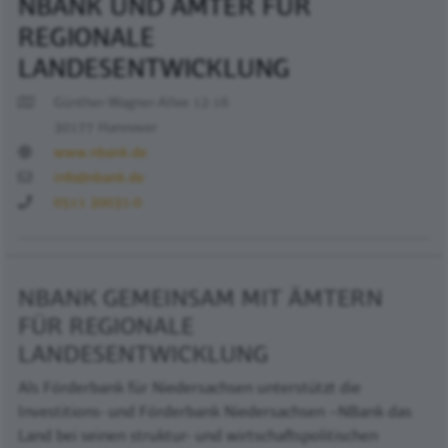
NBANK UND ÄMTER FÜR
REGIONALE
LANDESENTWICKLUNG
Günther-Wagner-Allee 12-16
30177 Hannover
www.nbank.de
info@nbank.de
0511 30031-0
NBANK GEMEINSAM MIT ÄMTERN
FÜR REGIONALE
LANDESENTWICKLUNG
Als Förderbank für Niedersachsen unterstützt die
Investitions- und Förderbank Niedersachsen –NBank das
Land bei seinen struktur- und wirtschaftspolitischen