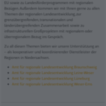
EU sowie zu Landesförderprogrammen mit regionalen
Bezügen. Außerdem kommen wir mit Ihnen gerne zu allen
Themen der regionalen Landesentwicklung, zur
grenzübergreifenden, transnationalen und
länderübergreifenden Zusammenarbeit sowie zu
infrastrukturellen Großprojekten mit regionalem oder
überregionalem Bezug ins Gespräch.
Zu all diesen Themen bieten wir unsere Unterstützung an
– als kooperativer und koordinierender Dienstleister der
Regionen in Niedersachsen.
Amt für regionale Landesentwicklung Braunschweig
Amt für regionale Landesentwicklung Leine-Weser
Amt für regionale Landesentwicklung Lüneburg
Amt für regionale Landesentwicklung Weser-Ems