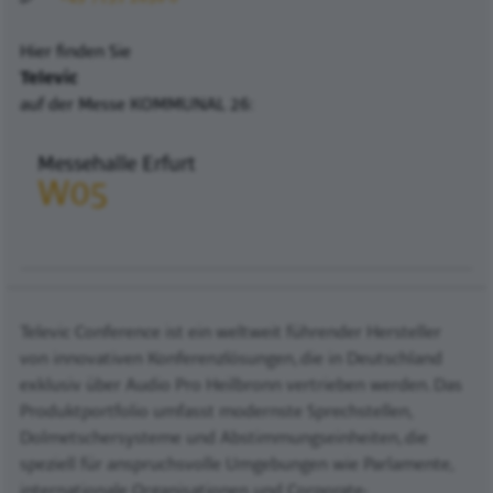
Hier finden Sie
Televic
auf der Messe KOMMUNAL 26:
Messehalle Erfurt
W05
Televic Conference ist ein weltweit führender Hersteller
von innovativen Konferenzlösungen, die in Deutschland
exklusiv über Audio Pro Heilbronn vertrieben werden. Das
Produktportfolio umfasst modernste Sprechstellen,
Dolmetschersysteme und Abstimmungseinheiten, die
speziell für anspruchsvolle Umgebungen wie Parlamente,
internationale Organisationen und Corporate-