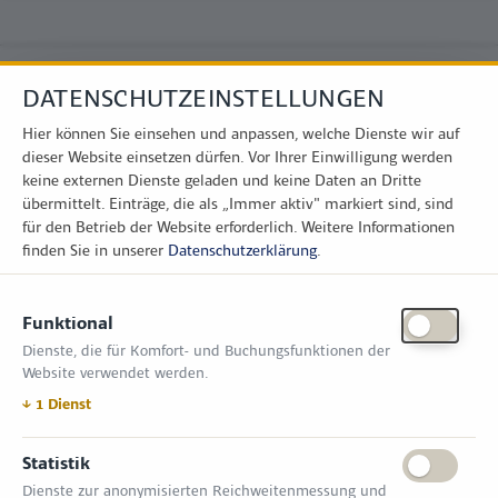
DATENSCHUTZEINSTELLUNGEN
Hier können Sie einsehen und anpassen, welche Dienste wir auf
dieser Website einsetzen dürfen. Vor Ihrer Einwilligung werden
keine externen Dienste geladen und keine Daten an Dritte
übermittelt. Einträge, die als „Immer aktiv" markiert sind, sind
für den Betrieb der Website erforderlich.
Weitere Informationen
finden Sie in unserer
Datenschutzerklärung
.
KONTAKT
Funktional
Zimper Media GmbH
Dienste, die für Komfort- und Buchungsfunktionen der
Reinhardtstr. 31, 10117 Berlin
Website verwendet werden.
Tel.: +49 (0) 30 814 50 12 600
office@kommunal.de
↓
1
Dienst
ÖFFNUNGSZEITEN MESSE
Statistik
Dienste zur anonymisierten Reichweitenmessung und