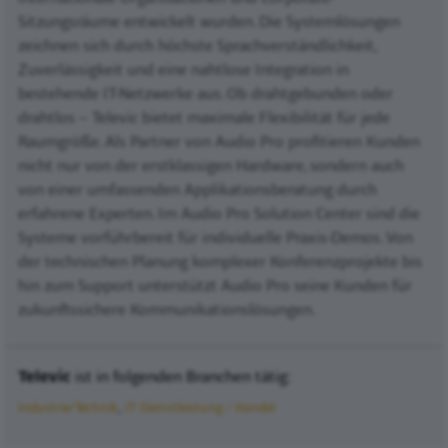
Sitzungsräume entwickelt wurden. Die Systemlösungen
zeichnen sich durch höchste Sprachverständlichkeit,
Zuverlässigkeit und eine nahtlose Integration in
bestehende IT-Netzwerke aus. Ob drahtgebunden oder
drahtlos – Televic bietet maximale Flexibilität für jede
Raumgröße. Als Partner von Audio Pro profitieren Kunden
nicht nur von der erstklassigen Hardware, sondern auch
von einer umfassenden Applikationsberatung durch
erfahrene Experten. Im Audio Pro Solution Center sind die
Systeme vorführbereit für individuelle Praxis-Demos. Von
der technischen Planung komplexer Konferenzprojekte bis
hin zum Support unterstützt Audio Pro seine Kunden für
zukunftssichere Kommunikationslösungen.
Televic
ist in folgenden Branchen tätig:
Industrie/Technik
IT Dienstleistung / Handel