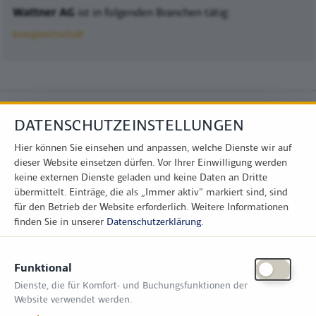
Wattner AG
ist in folgenden Branchen tätig:
Energiewirtschaft
DATENSCHUTZEINSTELLUNGEN
Hier können Sie einsehen und anpassen, welche Dienste wir auf
dieser Website einsetzen dürfen. Vor Ihrer Einwilligung werden
keine externen Dienste geladen und keine Daten an Dritte
übermittelt. Einträge, die als „Immer aktiv" markiert sind, sind
für den Betrieb der Website erforderlich.
Weitere Informationen
finden Sie in unserer
Datenschutzerklärung
.
KONTAKT
Funktional
Zimper Media GmbH
Dienste, die für Komfort- und Buchungsfunktionen der
Reinhardtstr. 31, 10117 Berlin
Website verwendet werden.
Tel.: +49 (0) 30 814 50 12 600