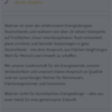
+49 221 355006 0
Wattner ist einer der erfahrensten Energiedesigner
Deutschlands und realisiert seit über 20 Jahren Solarparks
auf Freiflächen. Unser interdisziplinäres Team entwickelt,
plant, errichtet und betreibt Solaranlagen in ganz
Deutschland – mit dem Anspruch, aus Flächen langfristigen
Wert für Mensch und Umwelt zu schaffen.
Mit unserer Leidenschaft für die Energiewende, unserer
Verlässlichkeit und unserem klaren Anspruch an Qualität
sind wir zuverlässiger Partner für Kommunen,
Flächeneigentümer und Investoren.
Wattner steht für durchdachtes Energiedesign – alles aus
einer Hand, für eine gemeinsame Zukunft.