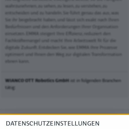
wahrzunehmen, zu sehen, zu lesen, zu verstehen, zu
entscheiden und zu handeln. Sie führt genau das aus, was
Sie ihr beigebracht haben, und lässt sich exakt nach Ihren
Bedürfnissen und den Anforderungen Ihrer Organisation
einsetzen. EMMA steigert Ihre Effizienz, reduziert den
Fachkräftemangel und macht Ihre Arbeitswelt fit für die
digitale Zukunft. Entdecken Sie, wie EMMA Ihre Prozesse
optimiert und Ihnen den Weg zur digitalen Transformation
ebnen kann.
WIANCO OTT Robotics GmbH
ist in folgenden Branchen
tätig:
DATENSCHUTZEINSTELLUNGEN