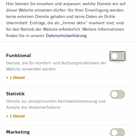
Hier können Sie einsehen und anpassen, welche Dienste wir auf
dieser Website einsetzen dürfen. Vor Ihrer Einwilligung werden
keine externen Dienste geladen und keine Daten an Dritte
übermittelt. Einträge, die als „Immer aktiv" markiert sind, sind
für den Betrieb der Website erforderlich.
Weitere Informationen
finden Sie in unserer
Datenschutzerklärung
.
KONTAKT
Funktional
Zimper Media GmbH
Dienste, die für Komfort- und Buchungsfunktionen der
Reinhardtstr. 31, 10117 Berlin
Website verwendet werden.
Tel.: +49 (0) 30 814 50 12 600
office@kommunal.de
↓
1
Dienst
Statistik
ÖFFNUNGSZEITEN MESSE
Dienste zur anonymisierten Reichweitenmessung und
18. November 2026 09:00 – 17:00 Uhr
Analyse des Nutzerverhaltens.
19. November 2026 09:00 – 17:00 Uhr
VERANSTALTUNGSORT
↓
1
Dienst
Messe Erfurt GmbH
Gothaer Straße 34 | D-99094 Erfurt
Marketing