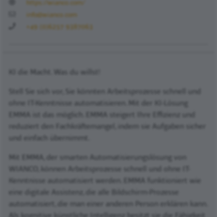
https://wianco.com/
info@wianco.com
+49 (0)6257 9387063
KI die Macht. Was du willst!
Stell Sie sich vor, Sie könnten Arbeitsprozesse schnell und
ohne IT-Kenntnisse automatisieren. Mit der KI-Lösung
EMMA ist das möglich. EMMA steigert Ihre Effizienz und
reduziert den Fachkräftemangel, indem sie Aufgaben sicher
und einfach übernimmt.
Mit EMMA, der smarten Automatisierungslösung von
WIANCO, können Arbeitsprozesse schnell und ohne IT-
Kenntnisse automatisiert werden. EMMA funktioniert wie
eine digitale Assistenz, die alle Bildschirm-Prozesse
automatisiert, die man einer anderen Person erklären kann.
Als kognitive künstliche Intelligenz besitzt sie die Fähigkeit