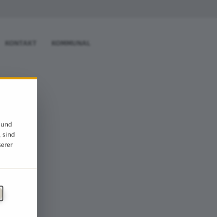
KONTAKT
KOMMUNAL
 und
, sind
serer