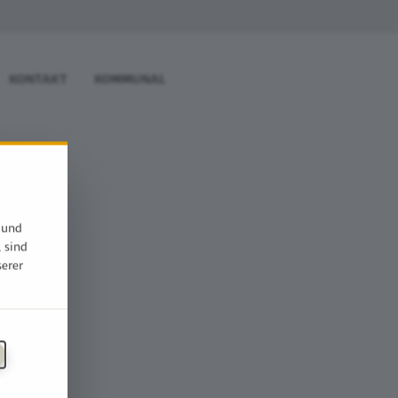
KONTAKT
KOMMUNAL
 und
, sind
serer