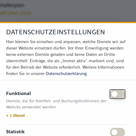
Hallenplan
old plan 2024
DATENSCHUTZEINSTELLUNGEN
Hier können Sie einsehen und anpassen, welche Dienste wir auf
dieser Website einsetzen dürfen. Vor Ihrer Einwilligung werden
keine externen Dienste geladen und keine Daten an Dritte
übermittelt. Einträge, die als „Immer aktiv" markiert sind, sind
für den Betrieb der Website erforderlich.
Weitere Informationen
finden Sie in unserer
Datenschutzerklärung
.
KONTAKT
Funktional
Zimper Media GmbH
Dienste, die für Komfort- und Buchungsfunktionen der
Reinhardtstr. 31, 10117 Berlin
Website verwendet werden.
Tel.: +49 (0) 30 814 50 12 600
office@kommunal.de
↓
1
Dienst
ÖFFNUNGSZEITEN MESSE
Statistik