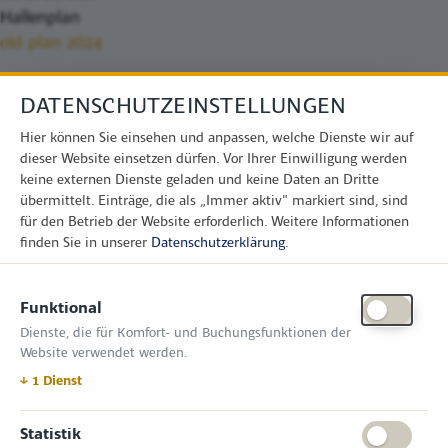
Hallenplan
old plan 2024
DATENSCHUTZEINSTELLUNGEN
Hier können Sie einsehen und anpassen, welche Dienste wir auf
dieser Website einsetzen dürfen. Vor Ihrer Einwilligung werden
keine externen Dienste geladen und keine Daten an Dritte
übermittelt. Einträge, die als „Immer aktiv" markiert sind, sind
für den Betrieb der Website erforderlich.
Weitere Informationen
finden Sie in unserer
Datenschutzerklärung
.
KONTAKT
Funktional
Zimper Media GmbH
Dienste, die für Komfort- und Buchungsfunktionen der
Reinhardtstr. 31, 10117 Berlin
Website verwendet werden.
Tel.: +49 (0) 30 814 50 12 600
office@kommunal.de
↓
1
Dienst
ÖFFNUNGSZEITEN MESSE
Statistik