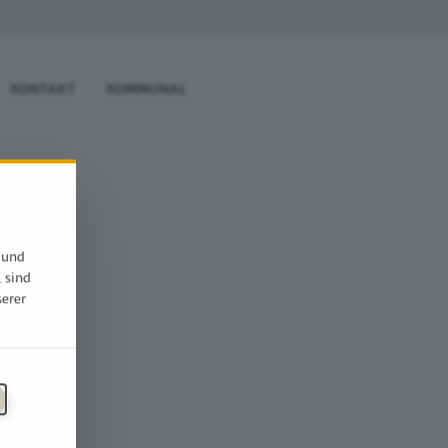
KONTAKT
KOMMUNAL
 und
, sind
serer