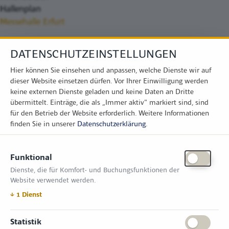
Hallenplan
Messehalle Erfurt
DATENSCHUTZEINSTELLUNGEN
Hier können Sie einsehen und anpassen, welche Dienste wir auf
dieser Website einsetzen dürfen. Vor Ihrer Einwilligung werden
keine externen Dienste geladen und keine Daten an Dritte
übermittelt. Einträge, die als „Immer aktiv" markiert sind, sind
für den Betrieb der Website erforderlich.
Weitere Informationen
finden Sie in unserer
Datenschutzerklärung
.
KONTAKT
Funktional
Zimper Media GmbH
Dienste, die für Komfort- und Buchungsfunktionen der
Reinhardtstr. 31, 10117 Berlin
Website verwendet werden.
Tel.: +49 (0) 30 814 50 12 600
office@kommunal.de
↓
1
Dienst
ÖFFNUNGSZEITEN MESSE
Statistik