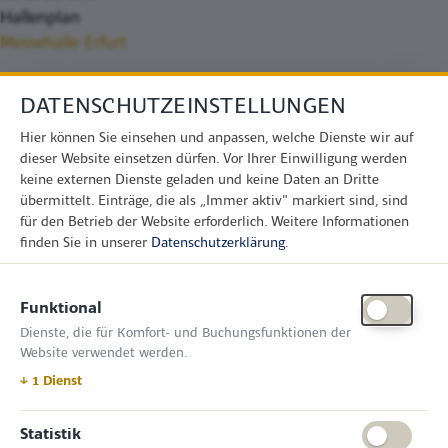
Hallenplan
Messehalle Erfurt
DATENSCHUTZEINSTELLUNGEN
Hier können Sie einsehen und anpassen, welche Dienste wir auf
dieser Website einsetzen dürfen. Vor Ihrer Einwilligung werden
keine externen Dienste geladen und keine Daten an Dritte
übermittelt. Einträge, die als „Immer aktiv" markiert sind, sind
für den Betrieb der Website erforderlich.
Weitere Informationen
finden Sie in unserer
Datenschutzerklärung
.
KONTAKT
Funktional
Zimper Media GmbH
Dienste, die für Komfort- und Buchungsfunktionen der
Reinhardtstr. 31, 10117 Berlin
Website verwendet werden.
Tel.: +49 (0) 30 814 50 12 600
office@kommunal.de
↓
1
Dienst
ÖFFNUNGSZEITEN MESSE
Statistik