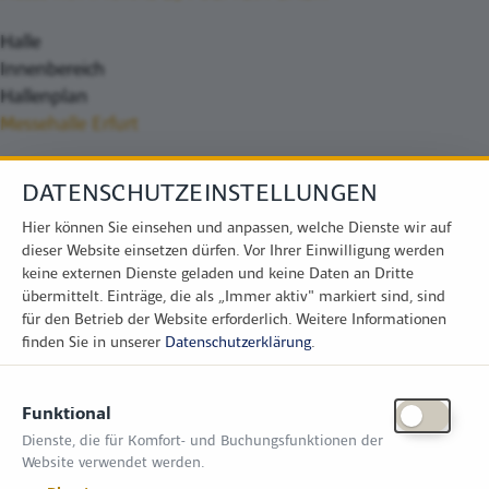
Halle
Innenbereich
Hallenplan
Messehalle Erfurt
DATENSCHUTZEINSTELLUNGEN
Hier können Sie einsehen und anpassen, welche Dienste wir auf
dieser Website einsetzen dürfen. Vor Ihrer Einwilligung werden
keine externen Dienste geladen und keine Daten an Dritte
übermittelt. Einträge, die als „Immer aktiv" markiert sind, sind
für den Betrieb der Website erforderlich.
Weitere Informationen
finden Sie in unserer
Datenschutzerklärung
.
KONTAKT
Funktional
Zimper Media GmbH
Dienste, die für Komfort- und Buchungsfunktionen der
Reinhardtstr. 31, 10117 Berlin
Website verwendet werden.
Tel.: +49 (0) 30 814 50 12 600
office@kommunal.de