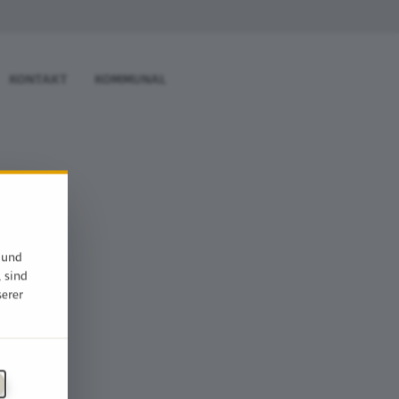
KONTAKT
KOMMUNAL
 und
, sind
serer