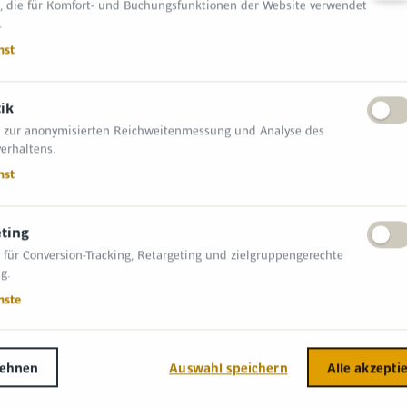
, die für Komfort- und Buchungsfunktionen der Website verwendet
.
nst
tik
 zur anonymisierten Reichweitenmessung und Analyse des
erhaltens.
nst
ting
 für Conversion-Tracking, Retargeting und zielgruppengerechte
INFORMATIONEN
NGSZEITEN
g.
Allgemeine
nste
Geschäftsbedingungen (AGB)
r 2026 09:00 – 17:00
Impressum
lehnen
Auswahl speichern
Alle akzepti
r 2026 09:00 – 17:00
Datenschutzerklärung