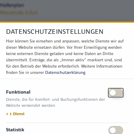
Hallenplan
Messehalle Erfurt
DATENSCHUTZEINSTELLUNGEN
Hier können Sie einsehen und anpassen, welche Dienste wir auf
dieser Website einsetzen dürfen. Vor Ihrer Einwilligung werden
keine externen Dienste geladen und keine Daten an Dritte
übermittelt. Einträge, die als „Immer aktiv" markiert sind, sind
für den Betrieb der Website erforderlich.
Weitere Informationen
finden Sie in unserer
Datenschutzerklärung
.
KONTAKT
Funktional
Zimper Media GmbH
Dienste, die für Komfort- und Buchungsfunktionen der
Reinhardtstr. 31, 10117 Berlin
Website verwendet werden.
Tel.: +49 (0) 30 814 50 12 600
office@kommunal.de
↓
1
Dienst
ÖFFNUNGSZEITEN MESSE
Statistik