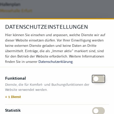
Hallenplan
Messehalle Erfurt
DATENSCHUTZEINSTELLUNGEN
Hier können Sie einsehen und anpassen, welche Dienste wir auf
dieser Website einsetzen dürfen. Vor Ihrer Einwilligung werden
keine externen Dienste geladen und keine Daten an Dritte
übermittelt. Einträge, die als „Immer aktiv" markiert sind, sind
für den Betrieb der Website erforderlich.
Weitere Informationen
finden Sie in unserer
Datenschutzerklärung
.
KONTAKT
Funktional
Zimper Media GmbH
Dienste, die für Komfort- und Buchungsfunktionen der
Reinhardtstr. 31, 10117 Berlin
Website verwendet werden.
Tel.: +49 (0) 30 814 50 12 600
office@kommunal.de
↓
1
Dienst
ÖFFNUNGSZEITEN MESSE
Statistik