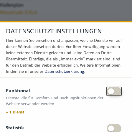
Hallenplan
Messehalle Erfurt
DATENSCHUTZEINSTELLUNGEN
Hier können Sie einsehen und anpassen, welche Dienste wir auf
dieser Website einsetzen dürfen. Vor Ihrer Einwilligung werden
keine externen Dienste geladen und keine Daten an Dritte
übermittelt. Einträge, die als „Immer aktiv" markiert sind, sind
für den Betrieb der Website erforderlich.
Weitere Informationen
finden Sie in unserer
Datenschutzerklärung
.
KONTAKT
Funktional
Zimper Media GmbH
Dienste, die für Komfort- und Buchungsfunktionen der
Reinhardtstr. 31, 10117 Berlin
Website verwendet werden.
Tel.: +49 (0) 30 814 50 12 600
office@kommunal.de
↓
1
Dienst
ÖFFNUNGSZEITEN MESSE
Statistik