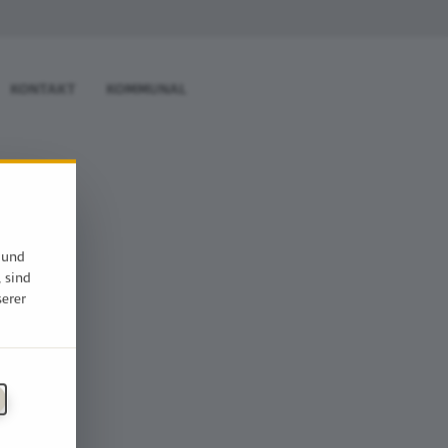
KONTAKT
KOMMUNAL
 und
, sind
serer