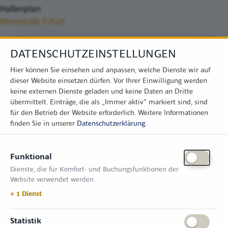
Hallenplan
Messehalle Erfurt
DATENSCHUTZEINSTELLUNGEN
Hier können Sie einsehen und anpassen, welche Dienste wir auf
dieser Website einsetzen dürfen. Vor Ihrer Einwilligung werden
keine externen Dienste geladen und keine Daten an Dritte
übermittelt. Einträge, die als „Immer aktiv" markiert sind, sind
für den Betrieb der Website erforderlich.
Weitere Informationen
finden Sie in unserer
Datenschutzerklärung
.
KONTAKT
Funktional
Zimper Media GmbH
Dienste, die für Komfort- und Buchungsfunktionen der
Reinhardtstr. 31, 10117 Berlin
Website verwendet werden.
Tel.: +49 (0) 30 814 50 12 600
office@kommunal.de
↓
1
Dienst
ÖFFNUNGSZEITEN MESSE
Statistik