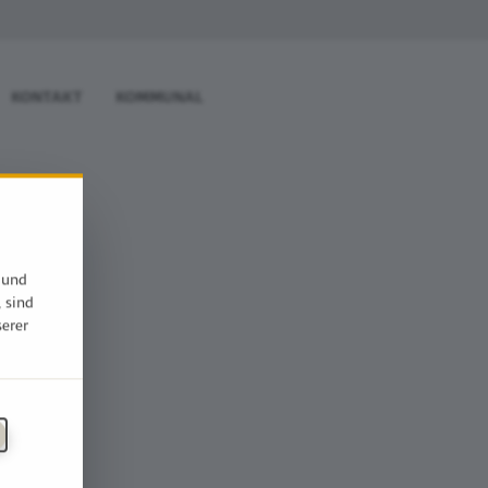
KONTAKT
KOMMUNAL
 und
, sind
serer