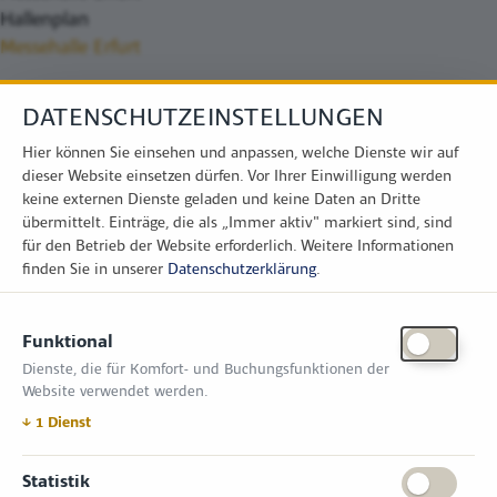
Hallenplan
Messehalle Erfurt
DATENSCHUTZEINSTELLUNGEN
Hier können Sie einsehen und anpassen, welche Dienste wir auf
dieser Website einsetzen dürfen. Vor Ihrer Einwilligung werden
keine externen Dienste geladen und keine Daten an Dritte
übermittelt. Einträge, die als „Immer aktiv" markiert sind, sind
für den Betrieb der Website erforderlich.
Weitere Informationen
finden Sie in unserer
Datenschutzerklärung
.
KONTAKT
Funktional
Zimper Media GmbH
Dienste, die für Komfort- und Buchungsfunktionen der
Reinhardtstr. 31, 10117 Berlin
Website verwendet werden.
Tel.: +49 (0) 30 814 50 12 600
office@kommunal.de
↓
1
Dienst
ÖFFNUNGSZEITEN MESSE
Statistik