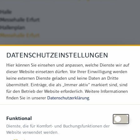
Halle
Messehalle Erfurt
Hallenplan
Messehalle Erfurt
DATENSCHUTZEINSTELLUNGEN
Hier können Sie einsehen und anpassen, welche Dienste wir auf
dieser Website einsetzen dürfen. Vor Ihrer Einwilligung werden
keine externen Dienste geladen und keine Daten an Dritte
übermittelt. Einträge, die als „Immer aktiv" markiert sind, sind
für den Betrieb der Website erforderlich.
Weitere Informationen
finden Sie in unserer
Datenschutzerklärung
.
KONTAKT
Funktional
Zimper Media GmbH
Dienste, die für Komfort- und Buchungsfunktionen der
Reinhardtstr. 31, 10117 Berlin
Website verwendet werden.
Tel.: +49 (0) 30 814 50 12 600
office@kommunal.de