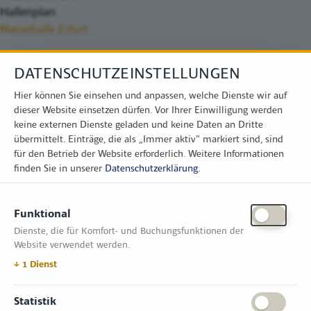
Hallenplan
Messehalle Erfurt
DATENSCHUTZEINSTELLUNGEN
Hier können Sie einsehen und anpassen, welche Dienste wir auf
dieser Website einsetzen dürfen. Vor Ihrer Einwilligung werden
keine externen Dienste geladen und keine Daten an Dritte
übermittelt. Einträge, die als „Immer aktiv" markiert sind, sind
für den Betrieb der Website erforderlich.
Weitere Informationen
finden Sie in unserer
Datenschutzerklärung
.
KONTAKT
Funktional
Zimper Media GmbH
Dienste, die für Komfort- und Buchungsfunktionen der
Reinhardtstr. 31, 10117 Berlin
Website verwendet werden.
Tel.: +49 (0) 30 814 50 12 600
office@kommunal.de
↓
1
Dienst
ÖFFNUNGSZEITEN MESSE
Statistik