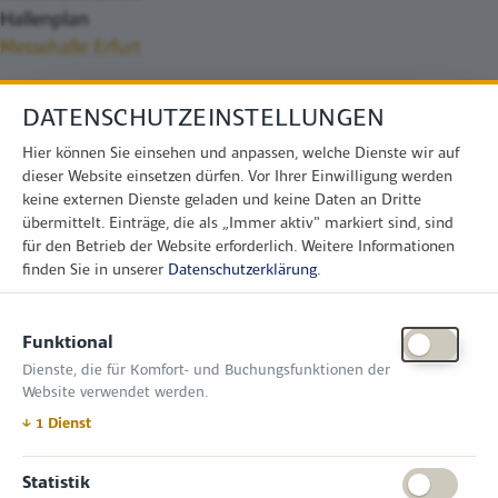
Hallenplan
Messehalle Erfurt
DATENSCHUTZEINSTELLUNGEN
Hier können Sie einsehen und anpassen, welche Dienste wir auf
dieser Website einsetzen dürfen. Vor Ihrer Einwilligung werden
keine externen Dienste geladen und keine Daten an Dritte
übermittelt. Einträge, die als „Immer aktiv" markiert sind, sind
für den Betrieb der Website erforderlich.
Weitere Informationen
finden Sie in unserer
Datenschutzerklärung
.
KONTAKT
Funktional
Zimper Media GmbH
Dienste, die für Komfort- und Buchungsfunktionen der
Reinhardtstr. 31, 10117 Berlin
Website verwendet werden.
Tel.: +49 (0) 30 814 50 12 600
office@kommunal.de
↓
1
Dienst
ÖFFNUNGSZEITEN MESSE
Statistik