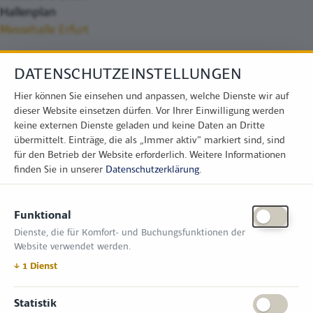
Hallenplan
Messehalle Erfurt
DATENSCHUTZEINSTELLUNGEN
Hier können Sie einsehen und anpassen, welche Dienste wir auf
dieser Website einsetzen dürfen. Vor Ihrer Einwilligung werden
keine externen Dienste geladen und keine Daten an Dritte
übermittelt. Einträge, die als „Immer aktiv" markiert sind, sind
für den Betrieb der Website erforderlich.
Weitere Informationen
finden Sie in unserer
Datenschutzerklärung
.
KONTAKT
Funktional
Zimper Media GmbH
Dienste, die für Komfort- und Buchungsfunktionen der
Reinhardtstr. 31, 10117 Berlin
Website verwendet werden.
Tel.: +49 (0) 30 814 50 12 600
office@kommunal.de
↓
1
Dienst
ÖFFNUNGSZEITEN MESSE
Statistik