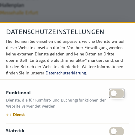
Hallenplan
Messehalle Erfurt
DATENSCHUTZEINSTELLUNGEN
Hier können Sie einsehen und anpassen, welche Dienste wir auf
dieser Website einsetzen dürfen. Vor Ihrer Einwilligung werden
keine externen Dienste geladen und keine Daten an Dritte
übermittelt. Einträge, die als „Immer aktiv" markiert sind, sind
für den Betrieb der Website erforderlich.
Weitere Informationen
finden Sie in unserer
Datenschutzerklärung
.
KONTAKT
Funktional
Zimper Media GmbH
Dienste, die für Komfort- und Buchungsfunktionen der
Reinhardtstr. 31, 10117 Berlin
Website verwendet werden.
Tel.: +49 (0) 30 814 50 12 600
office@kommunal.de
↓
1
Dienst
ÖFFNUNGSZEITEN MESSE
Statistik