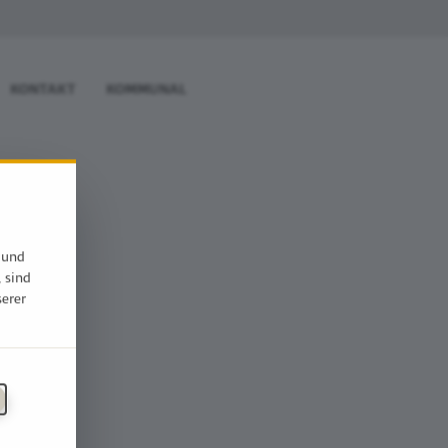
KONTAKT
KOMMUNAL
 und
, sind
serer