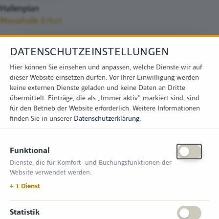
Hallenplan
Messehalle Erfurt
DATENSCHUTZEINSTELLUNGEN
Hier können Sie einsehen und anpassen, welche Dienste wir auf
dieser Website einsetzen dürfen. Vor Ihrer Einwilligung werden
keine externen Dienste geladen und keine Daten an Dritte
übermittelt. Einträge, die als „Immer aktiv" markiert sind, sind
für den Betrieb der Website erforderlich.
Weitere Informationen
finden Sie in unserer
Datenschutzerklärung
.
KONTAKT
Funktional
Zimper Media GmbH
Dienste, die für Komfort- und Buchungsfunktionen der
Reinhardtstr. 31, 10117 Berlin
Website verwendet werden.
Tel.: +49 (0) 30 814 50 12 600
office@kommunal.de
↓
1
Dienst
ÖFFNUNGSZEITEN MESSE
Statistik