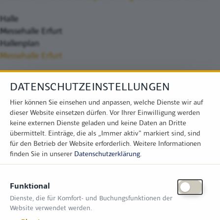
Halle
Messehalle Erfurt
Hallenplan
Messehalle Erfurt
DATENSCHUTZEINSTELLUNGEN
Hier können Sie einsehen und anpassen, welche Dienste wir auf
dieser Website einsetzen dürfen. Vor Ihrer Einwilligung werden
keine externen Dienste geladen und keine Daten an Dritte
übermittelt. Einträge, die als „Immer aktiv" markiert sind, sind
für den Betrieb der Website erforderlich.
Weitere Informationen
finden Sie in unserer
Datenschutzerklärung
.
KONTAKT
Funktional
Zimper Media GmbH
Dienste, die für Komfort- und Buchungsfunktionen der
Reinhardtstr. 31, 10117 Berlin
Website verwendet werden.
Tel.: +49 (0) 30 814 50 12 600
office@kommunal.de