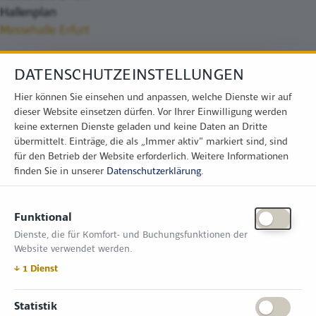
Hallenplan
Messehalle Erfurt
DATENSCHUTZEINSTELLUNGEN
Hier können Sie einsehen und anpassen, welche Dienste wir auf
dieser Website einsetzen dürfen. Vor Ihrer Einwilligung werden
keine externen Dienste geladen und keine Daten an Dritte
übermittelt. Einträge, die als „Immer aktiv" markiert sind, sind
für den Betrieb der Website erforderlich.
Weitere Informationen
finden Sie in unserer
Datenschutzerklärung
.
KONTAKT
Funktional
Zimper Media GmbH
Dienste, die für Komfort- und Buchungsfunktionen der
Reinhardtstr. 31, 10117 Berlin
Website verwendet werden.
Tel.: +49 (0) 30 814 50 12 600
office@kommunal.de
↓
1
Dienst
ÖFFNUNGSZEITEN MESSE
Statistik