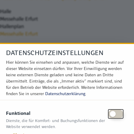
Halle
Messehalle Erfurt
Hallenplan
Messehalle Erfurt
DATENSCHUTZEINSTELLUNGEN
Hier können Sie einsehen und anpassen, welche Dienste wir auf
dieser Website einsetzen dürfen. Vor Ihrer Einwilligung werden
keine externen Dienste geladen und keine Daten an Dritte
übermittelt. Einträge, die als „Immer aktiv" markiert sind, sind
für den Betrieb der Website erforderlich.
Weitere Informationen
finden Sie in unserer
Datenschutzerklärung
.
KONTAKT
Funktional
Zimper Media GmbH
Dienste, die für Komfort- und Buchungsfunktionen der
Reinhardtstr. 31, 10117 Berlin
Website verwendet werden.
Tel.: +49 (0) 30 814 50 12 600
office@kommunal.de