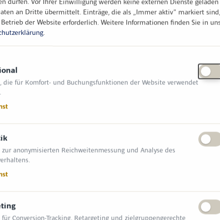
en dürfen. Vor Ihrer Einwilligung werden keine externen Dienste geladen
t 1990 stellt IML innovative Holzprüfsysteme
aten an Dritte übermittelt. Einträge, die als „Immer aktiv" markiert sind
zigartige Kombination von holzfachlicher und
 Betrieb der Website erforderlich.
Weitere Informationen finden Sie in un
e Weiterentwicklung von verschiedenen
chutzerklärung
.
aben uns heute zu einem der marktführenden
zdiagnose gemacht. Ergänzt wird das
te durch die PiCUS Messtechnik, die
ional
agnoseinstrumentarium für die Erkennung und
, die für Komfort- und Buchungsfunktionen der Website verwendet
ontrollen im Rahmen der
.
des kontinuierlichen Erfolges liegt in unserem
nst
ervice. Die Messmethoden unserer
tlich anerkannt und werden von Fachleuten
suchungsgeräte empfohlen.
tik
 zur anonymisierten Reichweitenmessung und Analyse des
erhaltens.
t in folgenden Branchen tätig:
nst
ting
 für Conversion-Tracking, Retargeting und zielgruppengerechte