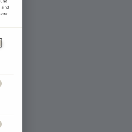
 und
, sind
serer