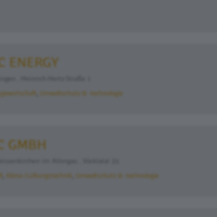
C ENERGY
gen , Heinrich-Hertz-Straße 1
giewirtschaft
Umweltschutz & -technologie
C GMBH
ssenkirchen im Attergau , Vöcklatal 35
ft
Klima-/Lüftungstechnik
Umweltschutz & -technologie