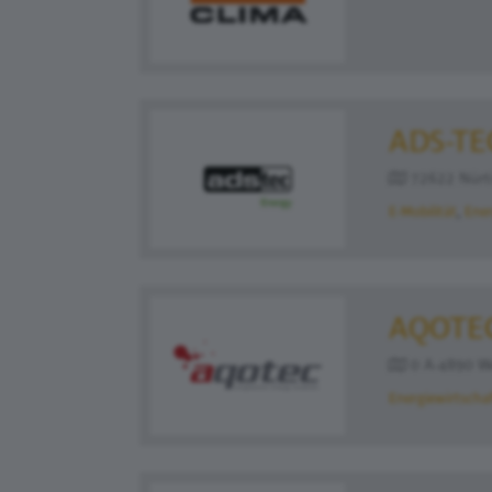
ADS-TE
72622 Nürtin
E-Mobilität
Ener
AQOTE
0 A-4890 Wei
Energiewirtscha