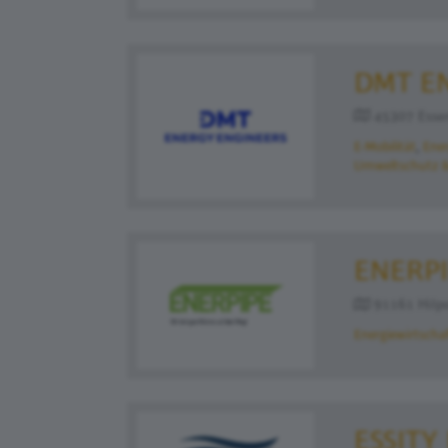
DMT E
45307 Esse
E-Mobilität
Ener
Umweltschutz &
ENERP
91161 Hilpo
Energiewirtscha
ESSIT