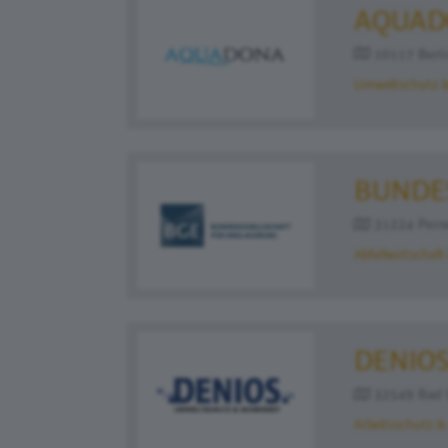
AQUAD
10117 Berlin
Umweltschutz &
BUNDE
31224 Peine 
Abfallwirtschaft
DENIOS
32549 Bad O
Arbeitsschutz &