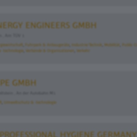
NERGY ENGINEERS GMBH
n , Am TÜV 1
giewirtschaft
Fuhrpark & Anbaugeräte
Industrie/Technik
Mobilität
Public C
 -technologie
Verbände & Organisationen
Verkehr
IPE GMBH
ltstein , An der Autobahn M1
ft
Umweltschutz & -technologie
Y PROFESSIONAL HYGIENE GERMAN