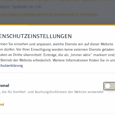
eim , Sandhofer Str. 176
ement
Hygiene & Reinigungstechnik
Umweltschutz & -technologie
ENSCHUTZEINSTELLUNGEN
& SÖHNE SERVICE GMBH
nnen Sie einsehen und anpassen, welche Dienste wir auf dieser Website
en dürfen. Vor Ihrer Einwilligung werden keine externen Dienste geladen
ing , Wegscheid 1a
aten an Dritte übermittelt. Einträge, die als „Immer aktiv" markiert sind
 Betrieb der Website erforderlich.
Weitere Informationen finden Sie in un
mobilen
Kommunale Beleuchtung
Sanierung
Umweltschutz & -technologie
chutzerklärung
.
ional
, die für Komfort- und Buchungsfunktionen der Website verwendet
.
 SE
nst
ng , Industriepark Erasbach A 1