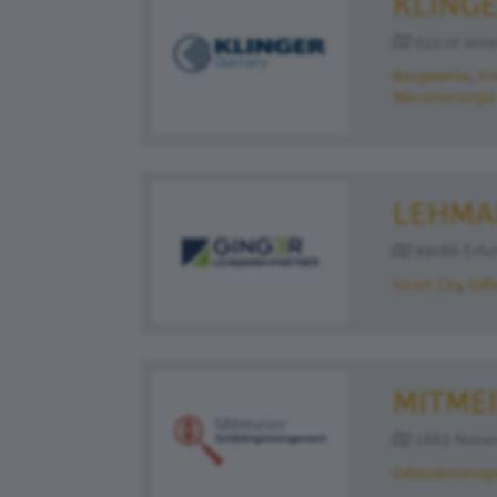
KLING
65510 Idstei
Baugewerbe
En
Wasserversorger
LEHMA
99086 Erfurt
Smart City
Soft
MITME
1683 Nossen
Gebäudemanag