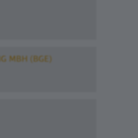
G MBH (BGE)