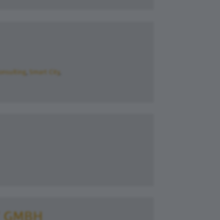
onsulting
Smart City
Y GMBH