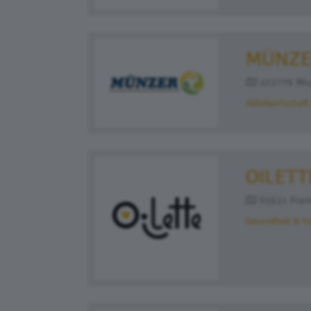
MÜNZE
422779 Wupp
Abfallwirtschaft
OILET
65931 Frank
Gesundheit & So