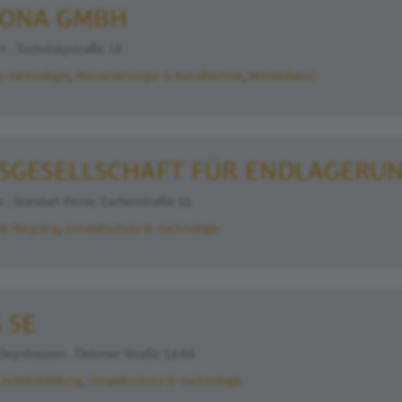
ONA GMBH
 , Tucholskystraße 18
 -technologie
Wasserversorger & Kanaltechnik
Winterdienst
SGESELLSCHAFT FÜR ENDLAGERUN
, Standort Peine, Eschenstraße 55
 & Recycling
Umweltschutz & -technologie
 SE
eynhausen , Dehmer Straße 54-66
 Arbeitskleidung
Umweltschutz & -technologie