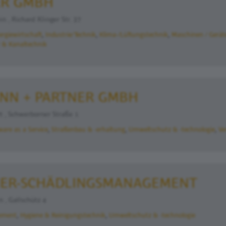
ER GMBH
n , Richard Klinger Str. 37
ergiewirtschaft
Industrie/Technik
Klima-/Lüftungstechnik
Maschinen / Gerät
 & Kanaltechnik
NN + PARTNER GMBH
 , Schwerborner Straße 1
ware as a Service
Straßenbau & -erhaltung
Umweltschutz & -technologie
Ve
IER-SCHÄDLINGSMANAGEMENT
 , Gallschütz 4
ement
Hygiene & Reinigungstechnik
Umweltschutz & -technologie