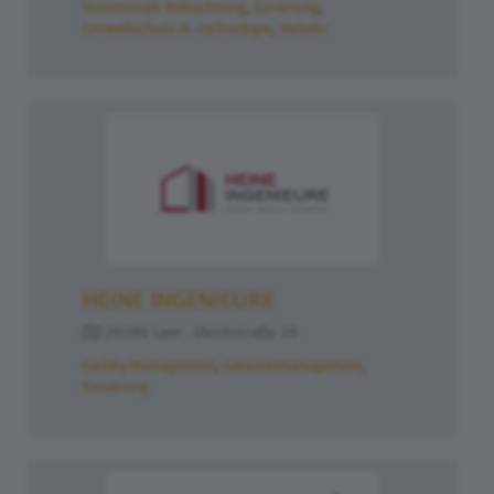
Kommunale Beleuchtung
Sanierung
Umweltschutz & -technologie
Verkehr
HEINE INGENIEURE
26789 Leer , Deichstraße 26
Facility Management
Gebäudemanagement
Sanierung