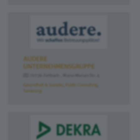
AUDERE
UNTERNEHMENSGRUPPE
70736 Fellbach , Maria-Merian-Str. 4
Gesundheit & Soziales
Public Consulting
Sanierung