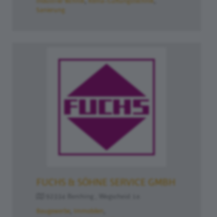
Industrie/Technik
Klima-/Lüftungstechnik
Sanierung
FUCHS & SÖHNE SERVICE GMBH
92334 Berching , Wegscheid 1a
Baugewerbe
Immobilen