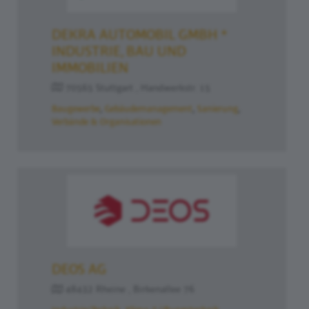
DEKRA AUTOMOBIL GMBH *
INDUSTRIE, BAU UND
IMMOBILIEN
70565 Stuttgart , Handwerkstr. 15
Baugewerbe
Gebäudemanagement
Sanierung
Verbände & Organisationen
DEOS AG
48432 Rheine , Birkenallee 76