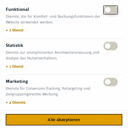
KONTAKT
Funktional
Zimper Media GmbH
Dienste, die für Komfort- und Buchungsfunktionen der
Reinhardtstr. 31, 10117 Berlin
Website verwendet werden.
Tel.: +49 (0) 30 814 50 12 600
office@kommunal.de
↓
1
Dienst
ÖFFNUNGSZEITEN MESSE
Statistik
Dienste zur anonymisierten Reichweitenmessung und
18. November 2026 09:00 – 17:00 Uhr
Analyse des Nutzerverhaltens.
19. November 2026 09:00 – 17:00 Uhr
VERANSTALTUNGSORT
↓
1
Dienst
Messe Erfurt GmbH
Gothaer Straße 34 | D-99094 Erfurt
Marketing
Dienste für Conversion-Tracking, Retargeting und
INFORMATIONEN
zielgruppengerechte Werbung.
Allgemeine Geschäftsbedingungen (AGB)
Impressum
↓
4
Dienste
Datenschutzerklärung
Kontakt
Alle akzeptieren