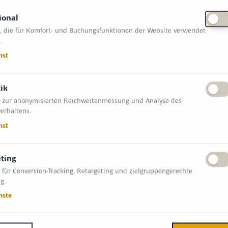
hnik. Unsere 24 strategisch platzierten
ional
Ansprechpartner und schnelle Lösungen –
, die für Komfort- und Buchungsfunktionen der Website verwendet
ter+Frenzel Gruppe.
.
nst
folgenden Branchen tätig:
tik
 zur anonymisierten Reichweitenmessung und Analyse des
erhaltens.
nst
ting
 für Conversion-Tracking, Retargeting und zielgruppengerechte
g.
nste
INFORMATIONEN
NGSZEITEN
Allgemeine