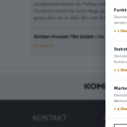
Großhandels-Partner für Tiefbau und Umwelttec
Funkt
Standorte stehen für kurze Wege, persönliche 
Dienste
genau dort, wo es zählt. Wir sind Teil der Rich
werden
↓
1
Die
Richter+Frenzel TBU GmbH + Co. KG
ist in 
Baugewerbe
Statis
Dienste
Nutzerv
↓
1
Die
Marke
Dienste
Werbun
↓
4
Die
KONTAKT
ÖFFNU
MESSE