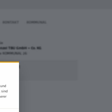
KONTAKT
KOMMUNAL
Sie
enzel TBU GmbH + Co. KG
sse KOMMUNAL 26:
lle Erfurt
1
 und
, sind
serer