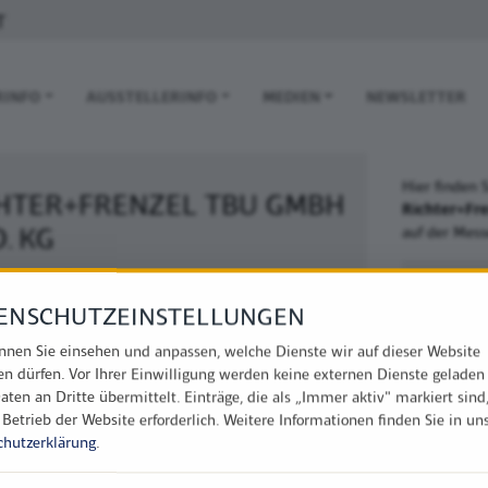
T
 NAVIGATION
RINFO
AUSSTELLERINFO
MEDIEN
NEWSLETTER
Hier finden 
HTER+FRENZEL TBU GMBH
Richter+Fr
O. KG
auf der Me
chtenweg 2
Messeha
098 Erfurt
W1
ENSCHUTZEINSTELLUNGEN
w.rf-tbu.de
nnen Sie einsehen und anpassen, welche Dienste wir auf dieser Website
fo@rf-tbu.de
en dürfen. Vor Ihrer Einwilligung werden keine externen Dienste geladen
49 36203 56-480
aten an Dritte übermittelt. Einträge, die als „Immer aktiv" markiert sind
 Betrieb der Website erforderlich.
Weitere Informationen finden Sie in un
chutzerklärung
.
) ist ein seit Jahrzehnten etablierter