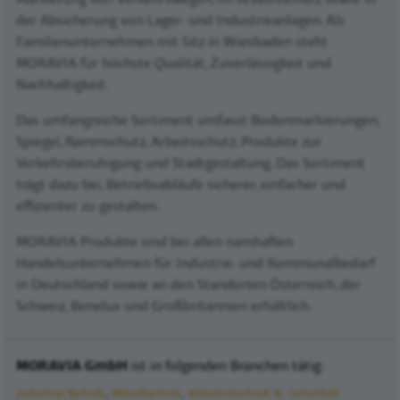
der Absicherung von Lager- und Industrieanlagen. Als
Familienunternehmen mit Sitz in Wiesbaden steht
MORAVIA für höchste Qualität, Zuverlässigkeit und
Nachhaltigkeit.
Das umfangreiche Sortiment umfasst Bodenmarkierungen,
Spiegel, Rammschutz, Arbeitsschutz, Produkte zur
Verkehrsberuhigung und Stadtgestaltung. Das Sortiment
trägt dazu bei, Betriebsabläufe sicherer, einfacher und
effizienter zu gestalten.
MORAVIA Produkte sind bei allen namhaften
Handelsunternehmen für Industrie- und Kommunalbedarf
in Deutschland sowie an den Standorten Österreich, der
Schweiz, Benelux und Großbritannien erhältlich.
MORAVIA GmbH
ist in folgenden Branchen tätig:
Industrie/Technik
Metalltechnik
Verkehrstechnik & -sicherheit