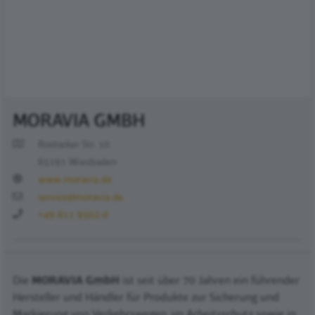
MORAVIA GMBH
Rostocker Str. 10
65191 Wiesbaden
www.moravia.de
service@moravia.de
+49 611 9502-0
Die
MORAVIA GmbH
ist seit über 70 Jahren ein führender
Hersteller und Händler für Produkte zur Sicherung und
Markierung von Verkehrswegen, im Arbeitsschutz sowie in