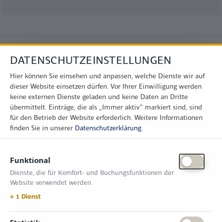
DATENSCHUTZEINSTELLUNGEN
Hier können Sie einsehen und anpassen, welche Dienste wir auf
dieser Website einsetzen dürfen. Vor Ihrer Einwilligung werden
keine externen Dienste geladen und keine Daten an Dritte
übermittelt. Einträge, die als „Immer aktiv" markiert sind, sind
für den Betrieb der Website erforderlich.
Weitere Informationen
finden Sie in unserer
Datenschutzerklärung
.
KONTAKT
Funktional
Zimper Media GmbH
Dienste, die für Komfort- und Buchungsfunktionen der
Reinhardtstr. 31, 10117 Berlin
Website verwendet werden.
Tel.: +49 (0) 30 814 50 12 600
office@kommunal.de
↓
1
Dienst